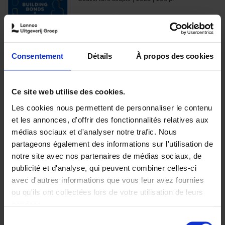
€
29,
99
Consentement
Détails
À propos des cookies
Ajouter au panier
Ce site web utilise des cookies.
Les cookies nous permettent de personnaliser le contenu
Optichannel Retail. Beyond
et les annonces, d'offrir des fonctionnalités relatives aux
the Digital Hysteria
(EN)
médias sociaux et d'analyser notre trafic. Nous
Gino Van Ossel
partageons également des informations sur l'utilisation de
Autre finition
2019
350
notre site avec nos partenaires de médias sociaux, de
€
29,
99
publicité et d'analyse, qui peuvent combiner celles-ci
avec d'autres informations que vous leur avez fournies
ou qu'ils ont collectées lors de votre utilisation de leurs
services.
Sélection