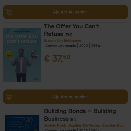
Ajouter au panier
The Offer You Can't
Refuse
(EN)
Steven Van Belleghem
Couverture souple
2020
256
€
37,
50
Ajouter au panier
Building Bonds = Building
Business
(EN)
Jochen Roef
Jozefien De Feyter
Carolien Boom
Couverture souple
2025
200