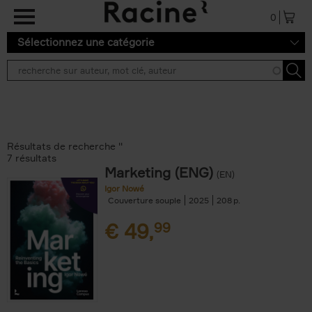
Aller au contenu principal
0
Sélectionnez une catégorie
Résultats de recherche ''
7 résultats
Marketing (ENG)
(EN)
Igor Nowé
Couverture souple
2025
208
€
49,
99