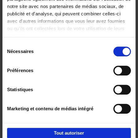
notre site avec nos partenaires de médias sociaux, de
€
37,
50
publicité et d'analyse, qui peuvent combiner celles-ci
avec d'autres informations que vous leur avez fournies
ou qu'ils ont collectées lors de votre utilisation de leurs
services.
Sélection
Nécessaires
du
Ajouter au panier
consentement
Building Bonds = Building
Préférences
Business
(EN)
Jochen Roef
Jozefien De Feyter
Carolien Boom
Couverture souple
2025
200
Statistiques
€
29,
99
Marketing et contenu de médias intégré
Tout autoriser