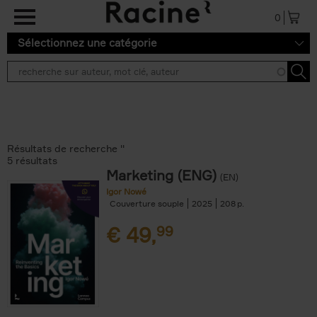
Aller au contenu principal
0
Sélectionnez une catégorie
Résultats de recherche ''
5 résultats
Marketing (ENG)
(EN)
Igor Nowé
Couverture souple
2025
208
€
49,
99