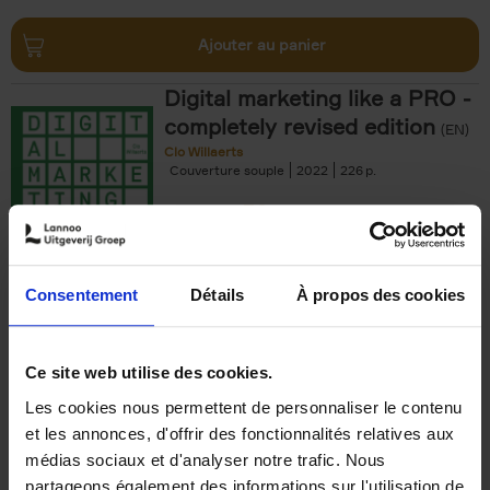
Ajouter au panier
Digital marketing like a PRO -
completely revised edition
(EN)
Clo Willaerts
Couverture souple
2022
226
€
35,
50
Consentement
Détails
À propos des cookies
Ajouter au panier
Ce site web utilise des cookies.
Les cookies nous permettent de personnaliser le contenu
The Offer You Can't
et les annonces, d'offrir des fonctionnalités relatives aux
Refuse
(EN)
médias sociaux et d'analyser notre trafic. Nous
Steven Van Belleghem
partageons également des informations sur l'utilisation de
Couverture souple
2020
256