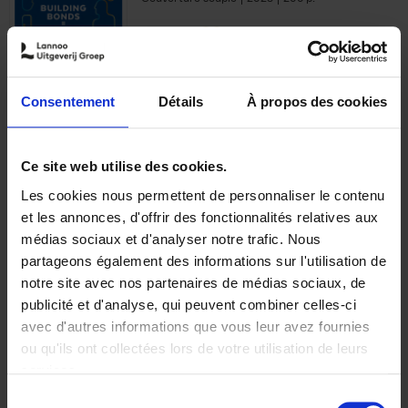
€
29,
99
Consentement
Détails
À propos des cookies
Ajouter au panier
Ce site web utilise des cookies.
Les cookies nous permettent de personnaliser le contenu
Optichannel Retail. Beyond
et les annonces, d'offrir des fonctionnalités relatives aux
the Digital Hysteria
(EN)
médias sociaux et d'analyser notre trafic. Nous
Gino Van Ossel
partageons également des informations sur l'utilisation de
Autre finition
2019
350
notre site avec nos partenaires de médias sociaux, de
€
29,
99
publicité et d'analyse, qui peuvent combiner celles-ci
avec d'autres informations que vous leur avez fournies
ou qu'ils ont collectées lors de votre utilisation de leurs
services.
Sélection