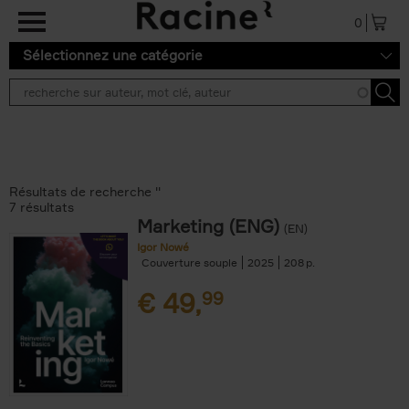
Aller au contenu principal
0
Sélectionnez une catégorie
Résultats de recherche ''
7 résultats
Marketing (ENG)
(EN)
Igor Nowé
Couverture souple
2025
208
€
49,
99