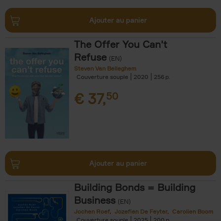
Ajouter au panier
The Offer You Can't
Refuse
(EN)
Steven Van Belleghem
Couverture souple
2020
256
€
37,
50
Ajouter au panier
Building Bonds = Building
Business
(EN)
Jochen Roef
Jozefien De Feyter
Carolien Boom
Couverture souple
2025
200