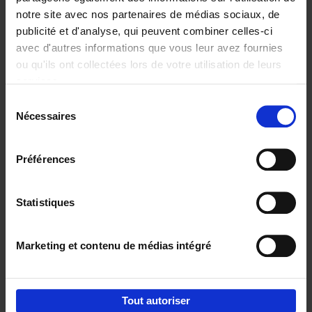
notre site avec nos partenaires de médias sociaux, de
€
29,
99
publicité et d'analyse, qui peuvent combiner celles-ci
avec d'autres informations que vous leur avez fournies
ou qu'ils ont collectées lors de votre utilisation de leurs
services.
Sélection
Nécessaires
du
Ajouter au panier
consentement
Digital marketing like a PRO -
Préférences
completely revised edition
(EN)
Clo Willaerts
Couverture souple
2022
226
Statistiques
€
35,
50
Marketing et contenu de médias intégré
Tout autoriser