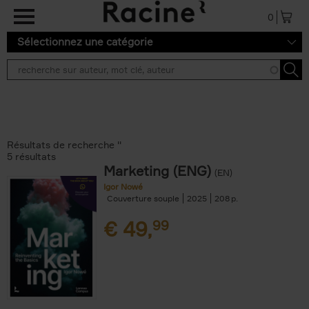
Aller au contenu principal
0
Sélectionnez une catégorie
Résultats de recherche ''
5 résultats
Marketing (ENG)
(EN)
Igor Nowé
Couverture souple
2025
208
€
49,
99