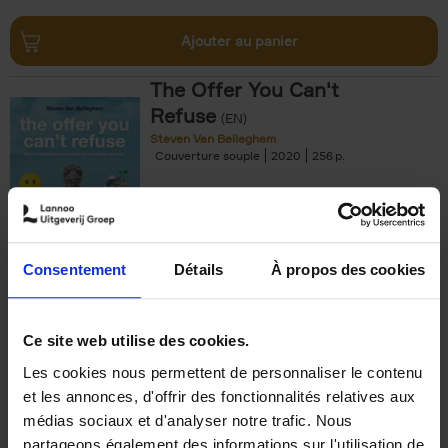
Ajouter au panier
The Offer You Can't
Refuse
(EN)
Steven Van Belleghem
Couverture souple
2020
256
€
37,
50
Consentement
Détails
À propos des cookies
Ajouter au panier
Ce site web utilise des cookies.
Les cookies nous permettent de personnaliser le contenu
Building Bonds = Building
et les annonces, d'offrir des fonctionnalités relatives aux
Business
(EN)
médias sociaux et d'analyser notre trafic. Nous
Jochen Roef
Jozefien De Feyter
Carolien Boom
partageons également des informations sur l'utilisation de
Couverture souple
2025
200