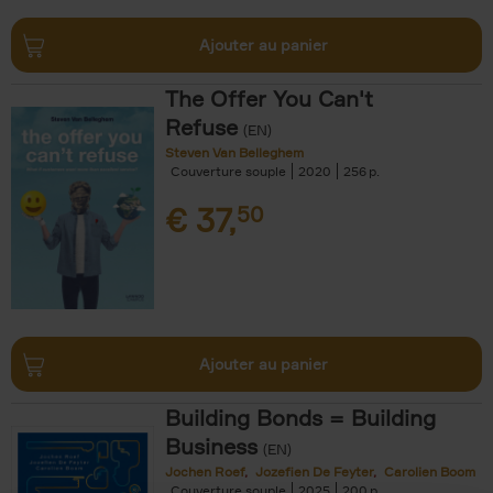
Ajouter au panier
The Offer You Can't
Refuse
(EN)
Steven Van Belleghem
Couverture souple
2020
256
€
37,
50
Ajouter au panier
Building Bonds = Building
Business
(EN)
Jochen Roef
Jozefien De Feyter
Carolien Boom
Couverture souple
2025
200