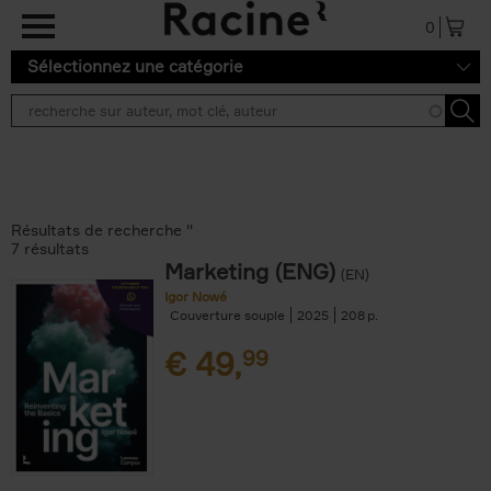
Aller au contenu principal
0
Sélectionnez une catégorie
Résultats de recherche ''
7 résultats
Marketing (ENG)
(EN)
Igor Nowé
Couverture souple
2025
208
€
49,
99