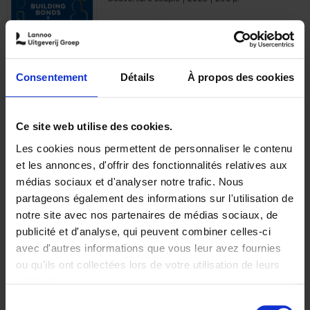
€
29,
99
Consentement
Détails
À propos des cookies
Ajouter au panier
Ce site web utilise des cookies.
Les cookies nous permettent de personnaliser le contenu
Optichannel Retail. Beyond
et les annonces, d'offrir des fonctionnalités relatives aux
the Digital Hysteria
(EN)
médias sociaux et d'analyser notre trafic. Nous
Gino Van Ossel
partageons également des informations sur l'utilisation de
Autre finition
2019
350
notre site avec nos partenaires de médias sociaux, de
€
29,
99
publicité et d'analyse, qui peuvent combiner celles-ci
avec d'autres informations que vous leur avez fournies
ou qu'ils ont collectées lors de votre utilisation de leurs
services.
Sélection