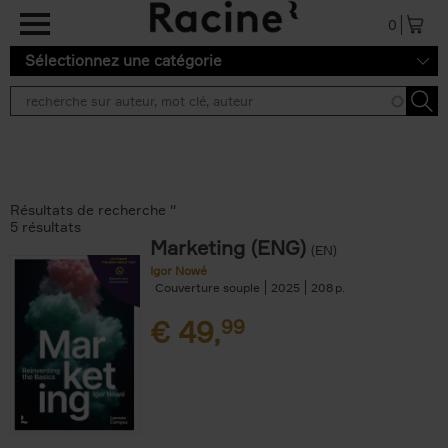
Aller au contenu principal
0
Sélectionnez une catégorie
Résultats de recherche ''
5 résultats
Marketing (ENG)
(EN)
Igor Nowé
Couverture souple
2025
208
€
49,
99