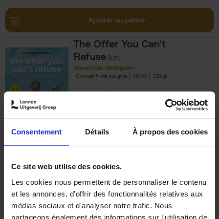
Ajouter au panier
The Offer You Can't
Refuse
(EN)
Steven Van Belleghem
Couverture souple
2020
256
€
37,
50
Consentement
Détails
À propos des cookies
Ajouter au panier
Ce site web utilise des cookies.
Les cookies nous permettent de personnaliser le contenu
Building Bonds = Building
et les annonces, d'offrir des fonctionnalités relatives aux
Business
(EN)
médias sociaux et d'analyser notre trafic. Nous
Jochen Roef
Jozefien De Feyter
Carolien Boom
partageons également des informations sur l'utilisation de
Couverture souple
2025
200