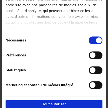
notre site avec nos partenaires de médias sociaux, de
€
29,
99
publicité et d'analyse, qui peuvent combiner celles-ci
avec d'autres informations que vous leur avez fournies
ou qu'ils ont collectées lors de votre utilisation de leurs
services.
Sélection
Nécessaires
du
Ajouter au panier
consentement
Digital marketing like a PRO -
Préférences
completely revised edition
(EN)
Clo Willaerts
Couverture souple
2022
226
Statistiques
€
35,
50
Marketing et contenu de médias intégré
Tout autoriser