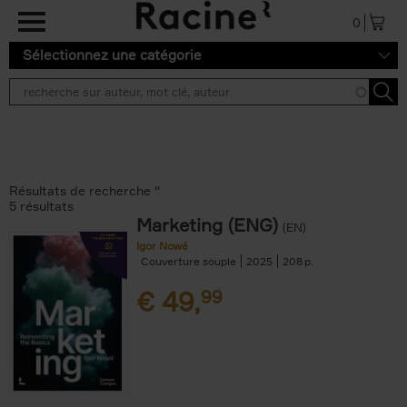
Aller au contenu principal
0
Sélectionnez une catégorie
Résultats de recherche ''
5 résultats
Marketing (ENG)
(EN)
Igor Nowé
Couverture souple
2025
208
€
49,
99