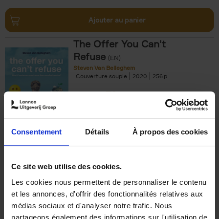
Ajouter au panier
The Offer You Can't
Refuse
(EN)
Steven Van Belleghem
Couverture souple
2020
256
€
37,
50
Consentement
Détails
À propos des cookies
Ajouter au panier
Ce site web utilise des cookies.
Les cookies nous permettent de personnaliser le contenu
Building Bonds = Building
et les annonces, d'offrir des fonctionnalités relatives aux
Business
(EN)
médias sociaux et d'analyser notre trafic. Nous
Jochen Roef
Jozefien De Feyter
Carolien Boom
partageons également des informations sur l'utilisation de
Couverture souple
2025
200