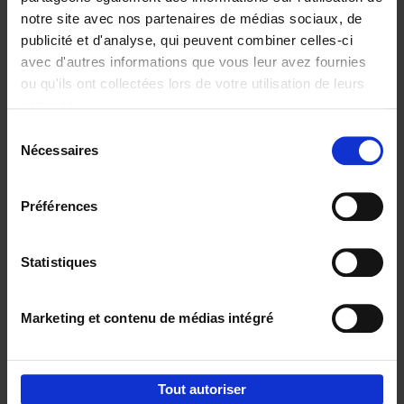
notre site avec nos partenaires de médias sociaux, de
€
29,
99
publicité et d'analyse, qui peuvent combiner celles-ci
avec d'autres informations que vous leur avez fournies
ou qu'ils ont collectées lors de votre utilisation de leurs
services.
Sélection
Nécessaires
du
Ajouter au panier
consentement
Digital marketing like a PRO -
Préférences
completely revised edition
(EN)
Clo Willaerts
Couverture souple
2022
226
Statistiques
€
35,
50
Marketing et contenu de médias intégré
Tout autoriser