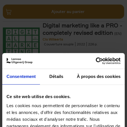
Ajouter au panier
Digital marketing like a PRO -
completely revised edition
(EN)
Clo Willaerts
Couverture souple
2022
226
€
35,
50
Consentement
Détails
À propos des cookies
Ajouter au panier
Ce site web utilise des cookies.
Les cookies nous permettent de personnaliser le contenu
The Offer You Can't
et les annonces, d'offrir des fonctionnalités relatives aux
Refuse
(EN)
médias sociaux et d'analyser notre trafic. Nous
Steven Van Belleghem
partageons également des informations sur l'utilisation de
Couverture souple
2020
256