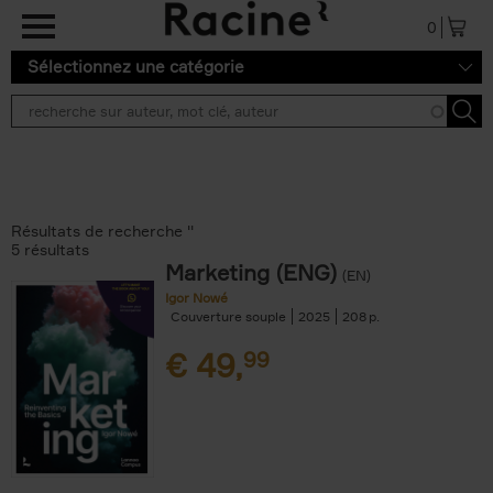
Aller au contenu principal
0
Sélectionnez une catégorie
Résultats de recherche ''
5 résultats
Marketing (ENG)
(EN)
Igor Nowé
Couverture souple
2025
208
€
49,
99