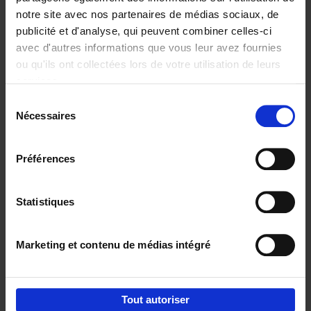
notre site avec nos partenaires de médias sociaux, de
€
37,
50
publicité et d'analyse, qui peuvent combiner celles-ci
avec d'autres informations que vous leur avez fournies
ou qu'ils ont collectées lors de votre utilisation de leurs
services.
Sélection
Nécessaires
du
Ajouter au panier
consentement
Building Bonds = Building
Préférences
Business
(EN)
Jochen Roef
Jozefien De Feyter
Carolien Boom
Couverture souple
2025
200
Statistiques
€
29,
99
Marketing et contenu de médias intégré
Tout autoriser