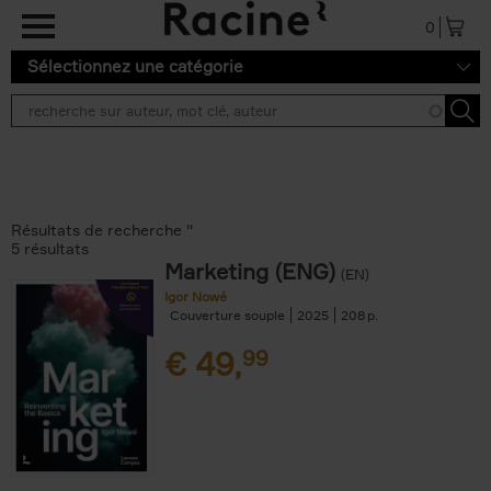
Aller au contenu principal
0
Sélectionnez une catégorie
Résultats de recherche ''
5 résultats
Marketing (ENG)
(EN)
Igor Nowé
Couverture souple
2025
208
€
49,
99