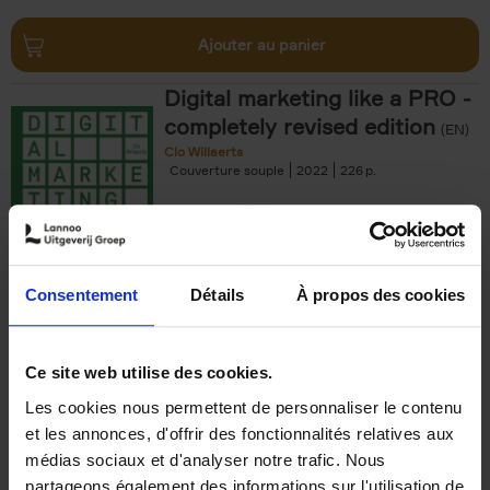
Ajouter au panier
Digital marketing like a PRO -
completely revised edition
(EN)
Clo Willaerts
Couverture souple
2022
226
€
35,
50
Consentement
Détails
À propos des cookies
Ajouter au panier
Ce site web utilise des cookies.
Les cookies nous permettent de personnaliser le contenu
The Offer You Can't
et les annonces, d'offrir des fonctionnalités relatives aux
Refuse
(EN)
médias sociaux et d'analyser notre trafic. Nous
Steven Van Belleghem
partageons également des informations sur l'utilisation de
Couverture souple
2020
256