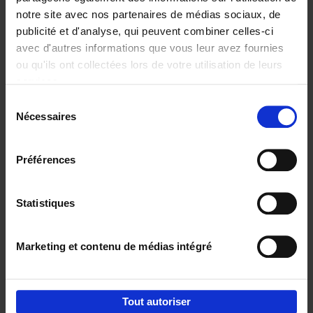
notre site avec nos partenaires de médias sociaux, de
€
37,
50
publicité et d'analyse, qui peuvent combiner celles-ci
avec d'autres informations que vous leur avez fournies
ou qu'ils ont collectées lors de votre utilisation de leurs
services.
Sélection
Nécessaires
du
Ajouter au panier
consentement
Building Bonds = Building
Préférences
Business
(EN)
Jochen Roef
Jozefien De Feyter
Carolien Boom
Couverture souple
2025
200
Statistiques
€
29,
99
Marketing et contenu de médias intégré
Tout autoriser