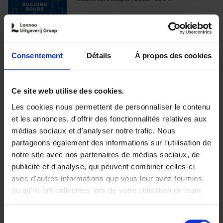
€
29,
99
Consentement
Détails
À propos des cookies
Ajouter au panier
Ce site web utilise des cookies.
Les cookies nous permettent de personnaliser le contenu
Optichannel Retail. Beyond
et les annonces, d'offrir des fonctionnalités relatives aux
the Digital Hysteria
(EN)
médias sociaux et d'analyser notre trafic. Nous
Gino Van Ossel
partageons également des informations sur l'utilisation de
Autre finition
2019
350
notre site avec nos partenaires de médias sociaux, de
€
29,
99
publicité et d'analyse, qui peuvent combiner celles-ci
avec d'autres informations que vous leur avez fournies
ou qu'ils ont collectées lors de votre utilisation de leurs
services.
Sélection