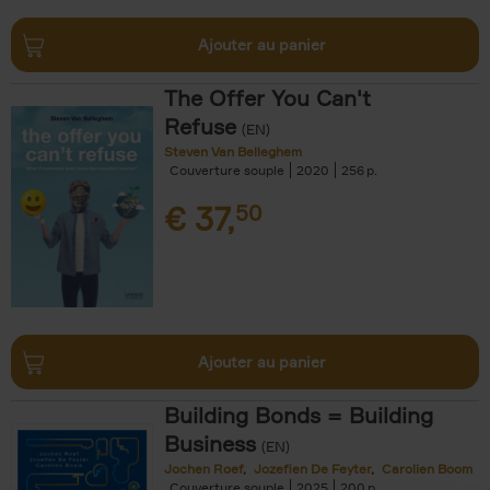
Ajouter au panier
The Offer You Can't
Refuse
(EN)
Steven Van Belleghem
Couverture souple
2020
256
€
37,
50
Ajouter au panier
Building Bonds = Building
Business
(EN)
Jochen Roef
Jozefien De Feyter
Carolien Boom
Couverture souple
2025
200