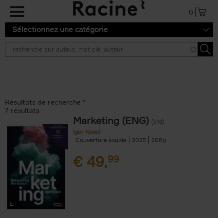
Aller au contenu principal
0
Sélectionnez une catégorie
Résultats de recherche ''
7 résultats
Marketing (ENG)
(EN)
Igor Nowé
Couverture souple
2025
208
€
49,
99