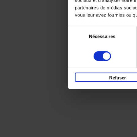
sociaux et d'analyser notre t
partenaires de médias sociaux
vous leur avez fournies ou qu'
Sélection
Nécessaires
du
consentement
Refuser