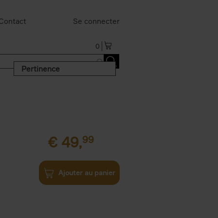
Contact
Se connecter
0
Pertinence
€
49,
99
Ajouter au panier