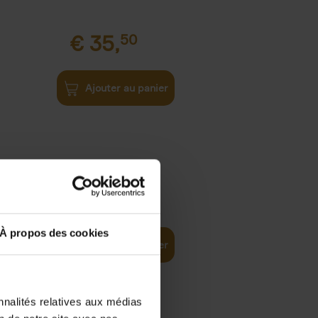
€
35,
50
Ajouter au panier
€
37,
50
)
ellent
À propos des cookies
Ajouter au panier
nnalités relatives aux médias