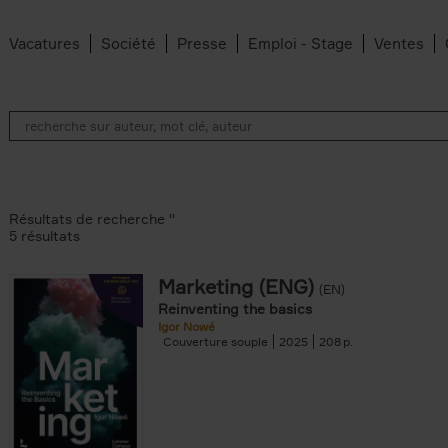
Vacatures
Société
Presse
Emploi - Stage
Ventes
Résultats de recherche ''
5 résultats
Marketing (ENG)
(EN)
lter
Reinventing the basics
Igor Nowé
Couverture souple
2025
208
te filter
r
Feyter filter
an Belleghem filter