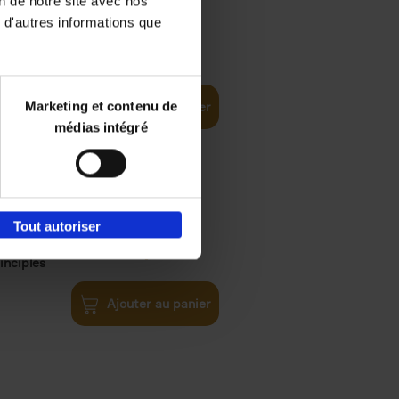
on de notre site avec nos
 d'autres informations que
iness
€
29,
99
(EN)
tal world
Marketing et contenu de
Ajouter au panier
médias intégré
Tout autoriser
€
34,
99
inciples
Ajouter au panier