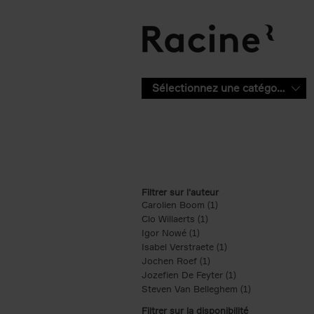
Aller au contenu principal
Sélectionnez une catégorie
Filtrer sur l'auteur
Carolien Boom (1)
Apply Carolien Boom fi
Clo Willaerts (1)
Apply Clo Willaerts filter
Igor Nowé (1)
Apply Igor Nowé filter
Isabel Verstraete (1)
Apply Isabel Verstrae
Jochen Roef (1)
Apply Jochen Roef filte
Jozefien De Feyter (1)
Apply Jozefien De 
Steven Van Belleghem (1)
Apply Steven V
Filtrer sur la disponibilité