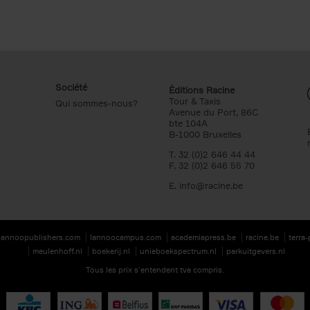
Société
Éditions Racine
Tour & Taxis
Qui sommes-nous?
Avenue du Port, 86C
bte 104A
B-1000 Bruxelles
T. 32 (0)2 646 44 44
F. 32 (0)2 646 55 70
E.
info@racine.be
lannoopublishers.com
lannoocampus.com
academiapress.be
racine.be
terra
meulenhoff.nl
boekerij.nl
unieboekspectrum.nl
parkuitgevers.nl
Tous les prix s’entendent tva compris.