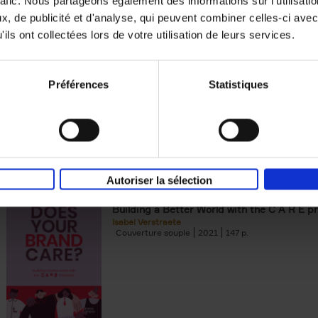
rafic. Nous partageons également des informations sur l'utilisati
, de publicité et d'analyse, qui peuvent combiner celles-ci avec
Building Bonds = Building Bus
ils ont collectées lors de votre utilisation de leurs services.
How to win buyers’ trust in a turbulent digi
Jochen Roef
Jozefien De Feyter
Carolien Boom
Couverture souple
2025
200
Préférences
Statistiques
Autoriser la sélection
Does Your Brand Care?
(EN)
Building a Better World with the C A R E pr
Isabel Verstraete
Couverture souple
2021
147