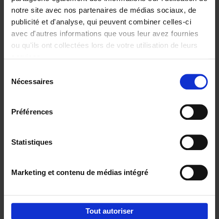
notre site avec nos partenaires de médias sociaux, de
€
29,
99
publicité et d'analyse, qui peuvent combiner celles-ci
avec d'autres informations que vous leur avez fournies
ou qu'ils ont collectées lors de votre utilisation de leurs
services.
Sélection
Nécessaires
du
Ajouter au panier
consentement
Digital marketing like a PRO -
Préférences
completely revised edition
(EN)
Clo Willaerts
Couverture souple
2022
226
Statistiques
€
35,
50
Marketing et contenu de médias intégré
Tout autoriser