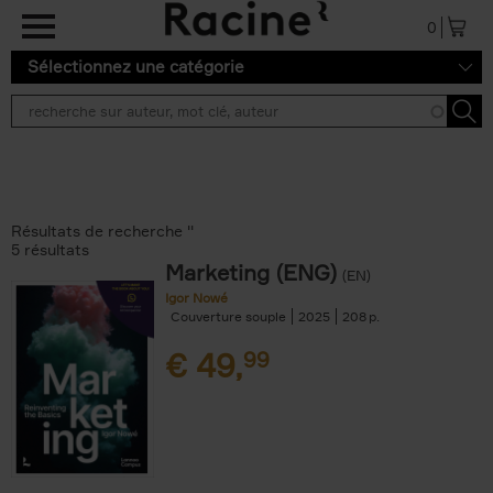
Aller au contenu principal
0
Sélectionnez une catégorie
Résultats de recherche ''
5 résultats
Marketing (ENG)
(EN)
Igor Nowé
Couverture souple
2025
208
€
49,
99