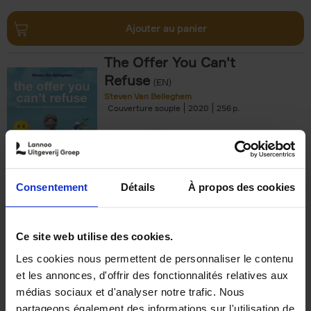
Ajouter au panier
The Offer You Can't
Refuse
(EN)
Steven Van Belleghem
Couverture souple
2020
256
€
37,
50
Consentement
Détails
À propos des cookies
Ajouter au panier
Ce site web utilise des cookies.
Les cookies nous permettent de personnaliser le contenu
Building Bonds = Building
et les annonces, d'offrir des fonctionnalités relatives aux
Business
(EN)
médias sociaux et d'analyser notre trafic. Nous
Jochen Roef
Jozefien De Feyter
Carolien Boom
partageons également des informations sur l'utilisation de
Couverture souple
2025
200