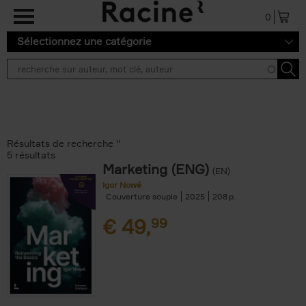
Aller au contenu principal
0
Sélectionnez une catégorie
Résultats de recherche ''
5 résultats
Marketing (ENG)
(EN)
Igor Nowé
Couverture souple
2025
208
€
49,
99