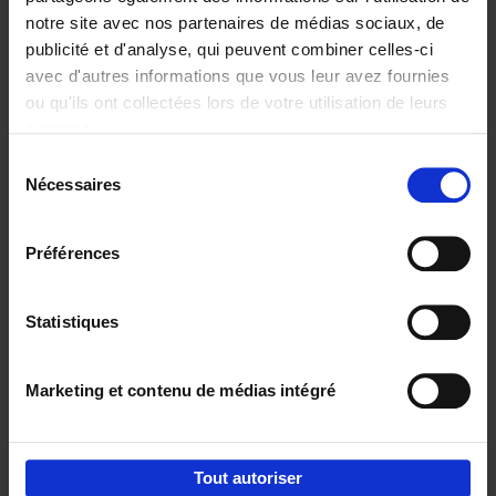
notre site avec nos partenaires de médias sociaux, de
€
29,
99
publicité et d'analyse, qui peuvent combiner celles-ci
avec d'autres informations que vous leur avez fournies
ou qu'ils ont collectées lors de votre utilisation de leurs
services.
Sélection
Nécessaires
du
Ajouter au panier
consentement
Digital marketing like a PRO -
Préférences
completely revised edition
(EN)
Clo Willaerts
Couverture souple
2022
226
Statistiques
€
35,
50
Marketing et contenu de médias intégré
Tout autoriser