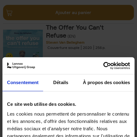
Ajouter au panier
The Offer You Can't
Refuse
(EN)
Steven Van Belleghem
Couverture souple
2020
256
€
37,
50
Consentement
Détails
À propos des cookies
Ajouter au panier
Ce site web utilise des cookies.
Les cookies nous permettent de personnaliser le contenu
Building Bonds = Building
et les annonces, d'offrir des fonctionnalités relatives aux
Business
(EN)
médias sociaux et d'analyser notre trafic. Nous
Jochen Roef
Jozefien De Feyter
Carolien Boom
partageons également des informations sur l'utilisation de
Couverture souple
2025
200