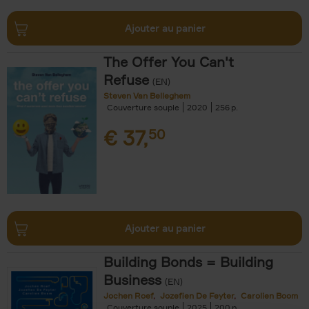
Ajouter au panier
The Offer You Can't
Refuse
(EN)
Steven Van Belleghem
Couverture souple
2020
256
€
37,
50
Ajouter au panier
Building Bonds = Building
Business
(EN)
Jochen Roef
Jozefien De Feyter
Carolien Boom
Couverture souple
2025
200