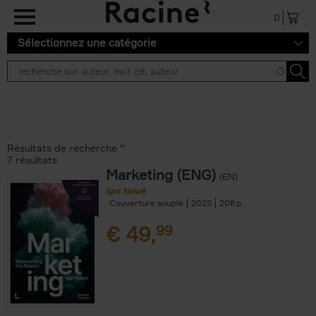
Aller au contenu principal
0
Sélectionnez une catégorie
Résultats de recherche ''
7 résultats
Marketing (ENG)
(EN)
Igor Nowé
Couverture souple
2025
208
€
49,
99