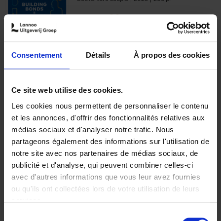
€
29,
99
Consentement
Détails
À propos des cookies
Ajouter au panier
Ce site web utilise des cookies.
Les cookies nous permettent de personnaliser le contenu
Optichannel Retail. Beyond
et les annonces, d'offrir des fonctionnalités relatives aux
the Digital Hysteria
(EN)
médias sociaux et d'analyser notre trafic. Nous
Gino Van Ossel
partageons également des informations sur l'utilisation de
Autre finition
2019
350
notre site avec nos partenaires de médias sociaux, de
€
29,
99
publicité et d'analyse, qui peuvent combiner celles-ci
avec d'autres informations que vous leur avez fournies
ou qu'ils ont collectées lors de votre utilisation de leurs
services.
Sélection