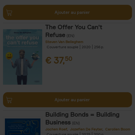
Ajouter au panier
The Offer You Can't
Refuse
(EN)
Steven Van Belleghem
Couverture souple
2020
256
€
37,
50
Ajouter au panier
Building Bonds = Building
Business
(EN)
Jochen Roef
Jozefien De Feyter
Carolien Boom
Couverture souple
2025
200