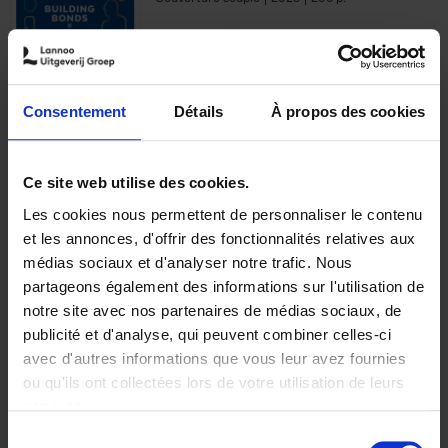
€
29,
99
Consentement
Détails
À propos des cookies
Ajouter au panier
Ce site web utilise des cookies.
Les cookies nous permettent de personnaliser le contenu
Optichannel Retail. Beyond
et les annonces, d'offrir des fonctionnalités relatives aux
the Digital Hysteria
(EN)
médias sociaux et d'analyser notre trafic. Nous
Gino Van Ossel
partageons également des informations sur l'utilisation de
Autre finition
2019
350
notre site avec nos partenaires de médias sociaux, de
€
29,
99
publicité et d'analyse, qui peuvent combiner celles-ci
avec d'autres informations que vous leur avez fournies
ou qu'ils ont collectées lors de votre utilisation de leurs
services.
Sélection