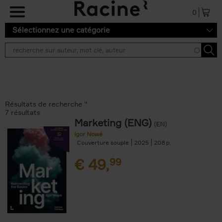
Aller au contenu principal
0
Sélectionnez une catégorie
Résultats de recherche ''
7 résultats
Marketing (ENG)
(EN)
Igor Nowé
Couverture souple
2025
208
€
49,
99