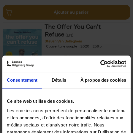
Ajouter au panier
The Offer You Can't
Refuse
(EN)
Steven Van Belleghem
Couverture souple
2020
256
€
37,
50
Consentement
Détails
À propos des cookies
Ajouter au panier
Ce site web utilise des cookies.
Les cookies nous permettent de personnaliser le contenu
Building Bonds = Building
et les annonces, d'offrir des fonctionnalités relatives aux
Business
(EN)
médias sociaux et d'analyser notre trafic. Nous
Jochen Roef
Jozefien De Feyter
Carolien Boom
partageons également des informations sur l'utilisation de
Couverture souple
2025
200