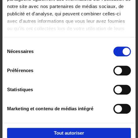
notre site avec nos partenaires de médias sociaux, de
€
29,
99
publicité et d'analyse, qui peuvent combiner celles-ci
avec d'autres informations que vous leur avez fournies
ou qu'ils ont collectées lors de votre utilisation de leurs
services.
Sélection
Nécessaires
du
Ajouter au panier
consentement
Digital marketing like a PRO -
Préférences
completely revised edition
(EN)
Clo Willaerts
Couverture souple
2022
226
Statistiques
€
35,
50
Marketing et contenu de médias intégré
Tout autoriser