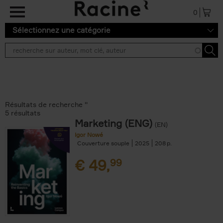
Aller au contenu principal
0
Sélectionnez une catégorie
Résultats de recherche ''
5 résultats
Marketing (ENG)
(EN)
Igor Nowé
Couverture souple
2025
208
€
49,
99