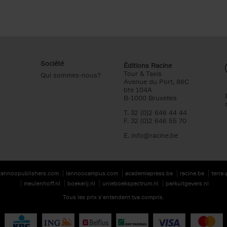
Société
Éditions Racine
Tour & Taxis
Qui sommes-nous?
Avenue du Port, 86C
bte 104A
B-1000 Bruxelles
T. 32 (0)2 646 44 44
F. 32 (0)2 646 55 70
E.
info@racine.be
lannoopublishers.com
lannoocampus.com
academiapress.be
racine.be
terra
meulenhoff.nl
boekerij.nl
unieboekspectrum.nl
parkuitgevers.nl
Tous les prix s’entendent tva compris.