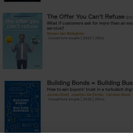
The Offer You Can't Refuse
onible prochainement filter
(EN
What if customers ask for more than an exc
tock filter
service?
Steven Van Belleghem
Couverture souple
2020
256
ouple filter
er
re cartonnée filter
omie & Management filter
Building Bonds = Building Bus
How to win buyers’ trust in a turbulent digi
Jochen Roef
Jozefien De Feyter
Carolien Boom
Couverture souple
2025
200