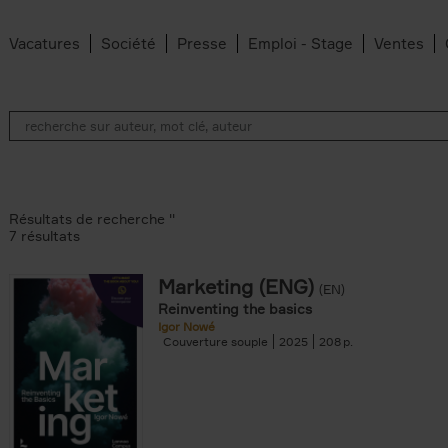
Vacatures
Société
Presse
Emploi - Stage
Ventes
Résultats de recherche ''
7 résultats
Marketing (ENG)
(EN)
an Belleghem filter
Reinventing the basics
lter
Igor Nowé
Couverture souple
2025
208
filter
te filter
r
Feyter filter