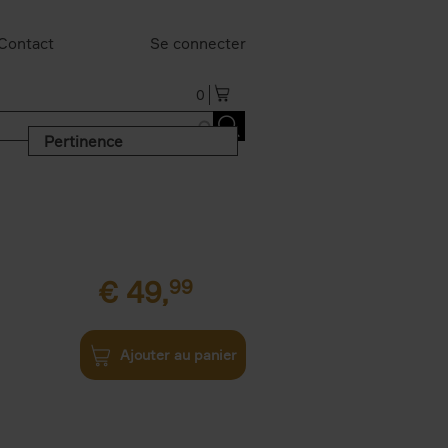
Contact
Se connecter
0
Pertinence
€
49,
99
Ajouter au panier