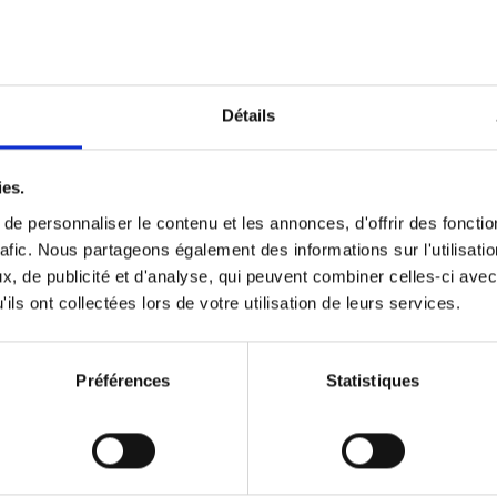
Optichannel Retail. Beyond the
Hysteria
(EN)
Develop and Implement a Winning Strategy
Détails
Retailer or Brand Manufacturer
Gino Van Ossel
Autre finition
2019
350
ies.
e personnaliser le contenu et les annonces, d'offrir des fonctio
rafic. Nous partageons également des informations sur l'utilisati
, de publicité et d'analyse, qui peuvent combiner celles-ci avec
Digital marketing like a PRO -
ils ont collectées lors de votre utilisation de leurs services.
completely revised edition
(EN)
Prepare. Run. Optimize.
Clo Willaerts
Préférences
Statistiques
Couverture souple
2022
226