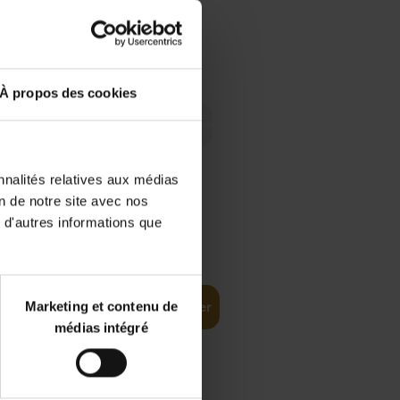
 Digital
€
29,
99
 as a
À propos des cookies
nnalités relatives aux médias
on de notre site avec nos
 d'autres informations que
€
35,
50
Marketing et contenu de
Ajouter au panier
médias intégré