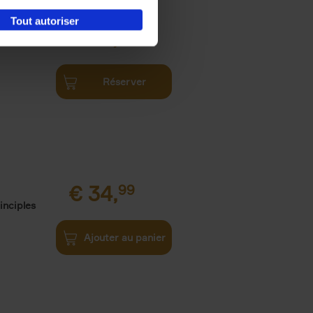
Tout autoriser
€
34,
99
Réserver
€
34,
99
inciples
Ajouter au panier