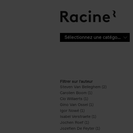
Aller au contenu principal
Sélectionnez une catégorie
Filtrer sur l'auteur
Steven Van Belleghem (2)
Apply Steven V
Carolien Boom (1)
Apply Carolien Boom fi
Clo Willaerts (1)
Apply Clo Willaerts filter
Gino Van Ossel (1)
Apply Gino Van Ossel 
Igor Nowé (1)
Apply Igor Nowé filter
Isabel Verstraete (1)
Apply Isabel Verstrae
Jochen Roef (1)
Apply Jochen Roef filte
Jozefien De Feyter (1)
Apply Jozefien De 