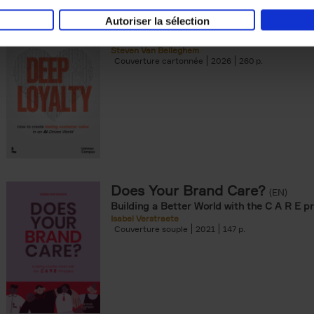
Autoriser la sélection
Deep Loyalty (ENG)
(EN)
Steven Van Belleghem
Couverture cartonnée
2026
260
Does Your Brand Care?
(EN)
Building a Better World with the C A R E pr
Isabel Verstraete
Couverture souple
2021
147