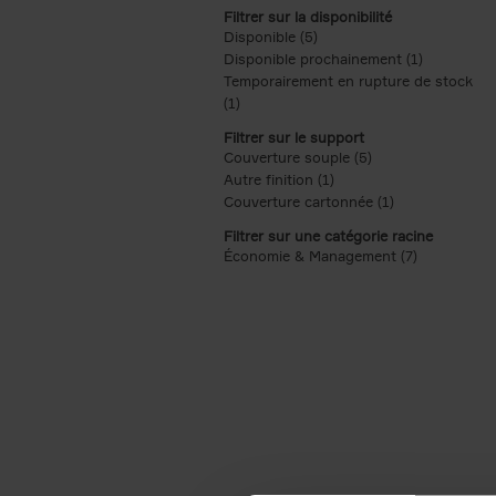
Filtrer sur la disponibilité
Disponible (5)
Apply Disponible filter
Disponible prochainement (1)
Apply Disp
Temporairement en rupture de stock
(1)
Apply Temporairement en rupture de s
Filtrer sur le support
Couverture souple (5)
Apply Couverture s
Autre finition (1)
Apply Autre finition filt
Couverture cartonnée (1)
Apply Couvertu
Filtrer sur une catégorie racine
Économie & Management (7)
Apply Écon