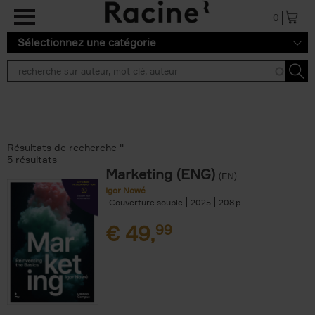
Aller au contenu principal
0
Sélectionnez une catégorie
Résultats de recherche ''
5 résultats
Marketing (ENG)
(EN)
Igor Nowé
Couverture souple
2025
208
€
49,
99