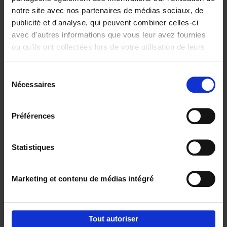
notre site avec nos partenaires de médias sociaux, de
€
29,
99
publicité et d'analyse, qui peuvent combiner celles-ci
avec d'autres informations que vous leur avez fournies
ou qu'ils ont collectées lors de votre utilisation de leurs
services.
Sélection
Nécessaires
du
Ajouter au panier
consentement
Digital marketing like a PRO -
Préférences
completely revised edition
(EN)
Clo Willaerts
Couverture souple
2022
226
Statistiques
€
35,
50
Marketing et contenu de médias intégré
Tout autoriser