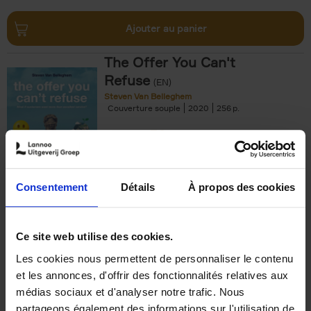
Ajouter au panier
The Offer You Can't
Refuse
(EN)
Steven Van Belleghem
Couverture souple
2020
256
€
37,
50
Consentement
Détails
À propos des cookies
Ajouter au panier
Ce site web utilise des cookies.
Les cookies nous permettent de personnaliser le contenu
Building Bonds = Building
et les annonces, d'offrir des fonctionnalités relatives aux
Business
(EN)
médias sociaux et d'analyser notre trafic. Nous
Jochen Roef
Jozefien De Feyter
Carolien Boom
partageons également des informations sur l'utilisation de
Couverture souple
2025
200