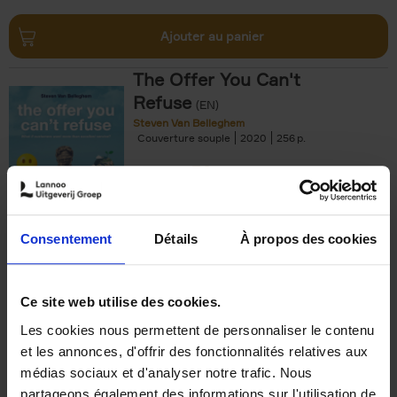
Ajouter au panier
The Offer You Can't
Refuse
(EN)
Steven Van Belleghem
Couverture souple
2020
256
€
37,
50
Consentement
Détails
À propos des cookies
Ajouter au panier
Ce site web utilise des cookies.
Les cookies nous permettent de personnaliser le contenu
Building Bonds = Building
et les annonces, d'offrir des fonctionnalités relatives aux
Business
(EN)
médias sociaux et d'analyser notre trafic. Nous
Jochen Roef
Jozefien De Feyter
Carolien Boom
partageons également des informations sur l'utilisation de
Couverture souple
2025
200