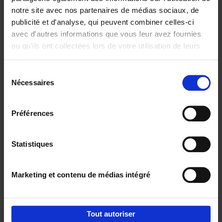
notre site avec nos partenaires de médias sociaux, de
€
29,
99
publicité et d'analyse, qui peuvent combiner celles-ci
avec d'autres informations que vous leur avez fournies
ou qu'ils ont collectées lors de votre utilisation de leurs
services.
Sélection
Nécessaires
du
Ajouter au panier
consentement
Digital marketing like a PRO -
Préférences
completely revised edition
(EN)
Clo Willaerts
Couverture souple
2022
226
Statistiques
€
35,
50
Marketing et contenu de médias intégré
Tout autoriser