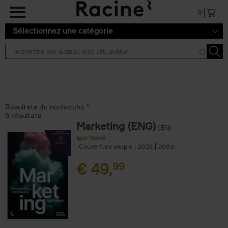
Aller au contenu principal
0
Sélectionnez une catégorie
Résultats de recherche ''
5 résultats
Marketing (ENG)
(EN)
Igor Nowé
Couverture souple
2025
208
€
49,
99