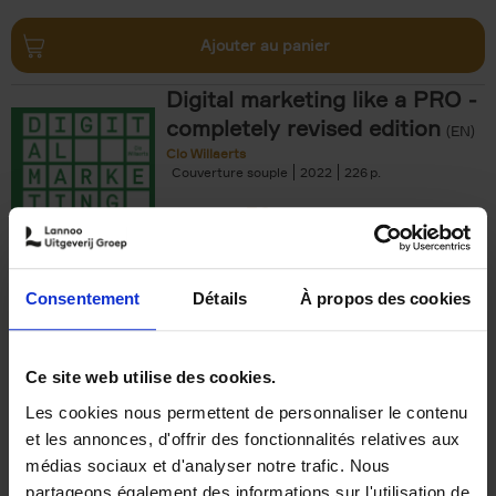
Ajouter au panier
Digital marketing like a PRO -
completely revised edition
(EN)
Clo Willaerts
Couverture souple
2022
226
€
35,
50
Consentement
Détails
À propos des cookies
Ajouter au panier
Ce site web utilise des cookies.
Les cookies nous permettent de personnaliser le contenu
The Offer You Can't
et les annonces, d'offrir des fonctionnalités relatives aux
Refuse
(EN)
médias sociaux et d'analyser notre trafic. Nous
Steven Van Belleghem
partageons également des informations sur l'utilisation de
Couverture souple
2020
256