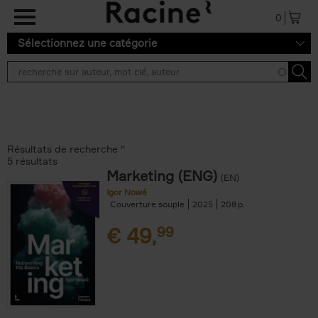
Aller au contenu principal
0
Sélectionnez une catégorie
Résultats de recherche ''
5 résultats
Marketing (ENG)
(EN)
Igor Nowé
Couverture souple
2025
208
€
49,
99