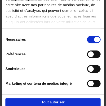
notre site avec nos partenaires de médias sociaux, de
€
37,
50
publicité et d'analyse, qui peuvent combiner celles-ci
avec d'autres informations que vous leur avez fournies
ou qu'ils ont collectées lors de votre utilisation de leurs
services.
Sélection
Nécessaires
du
Ajouter au panier
consentement
Building Bonds = Building
Préférences
Business
(EN)
Jochen Roef
Jozefien De Feyter
Carolien Boom
Couverture souple
2025
200
Statistiques
€
29,
99
Marketing et contenu de médias intégré
Tout autoriser