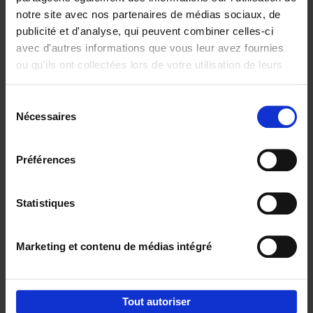
notre site avec nos partenaires de médias sociaux, de
€
29,
99
publicité et d'analyse, qui peuvent combiner celles-ci
avec d'autres informations que vous leur avez fournies
ou qu'ils ont collectées lors de votre utilisation de leurs
services.
Sélection
Nécessaires
du
Ajouter au panier
consentement
Digital marketing like a PRO -
Préférences
completely revised edition
(EN)
Clo Willaerts
Couverture souple
2022
226
Statistiques
€
35,
50
Marketing et contenu de médias intégré
Tout autoriser