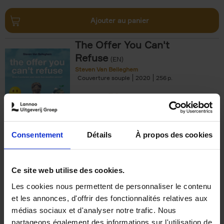
Ajouter au panier
The Offer You Can't
Refuse
(EN)
Steven Van Belleghem
Couverture souple
2020
256
€
37,
50
Consentement
Détails
À propos des cookies
Ajouter au panier
Ce site web utilise des cookies.
Les cookies nous permettent de personnaliser le contenu
Building Bonds = Building
et les annonces, d'offrir des fonctionnalités relatives aux
Business
(EN)
médias sociaux et d'analyser notre trafic. Nous
Jochen Roef
Jozefien De Feyter
Carolien Boom
partageons également des informations sur l'utilisation de
Couverture souple
2025
200