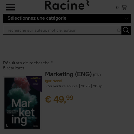
Aller au contenu principal
0
Sélectionnez une catégorie
Résultats de recherche ''
5 résultats
Marketing (ENG)
(EN)
Igor Nowé
Couverture souple
2025
208
€
49,
99