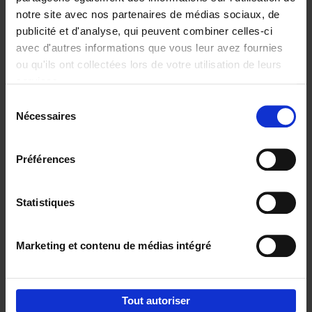
notre site avec nos partenaires de médias sociaux, de
€
29,
99
publicité et d'analyse, qui peuvent combiner celles-ci
avec d'autres informations que vous leur avez fournies
ou qu'ils ont collectées lors de votre utilisation de leurs
services.
Sélection
Nécessaires
du
Ajouter au panier
consentement
Digital marketing like a PRO -
Préférences
completely revised edition
(EN)
Clo Willaerts
Couverture souple
2022
226
Statistiques
€
35,
50
Marketing et contenu de médias intégré
Tout autoriser