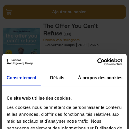
Ajouter au panier
The Offer You Can't
Refuse
(EN)
Steven Van Belleghem
Couverture souple
2020
256
€
37,
50
Consentement
Détails
À propos des cookies
Ajouter au panier
Ce site web utilise des cookies.
Les cookies nous permettent de personnaliser le contenu
Building Bonds = Building
et les annonces, d'offrir des fonctionnalités relatives aux
Business
(EN)
médias sociaux et d'analyser notre trafic. Nous
Jochen Roef
Jozefien De Feyter
Carolien Boom
partageons également des informations sur l'utilisation de
Couverture souple
2025
200