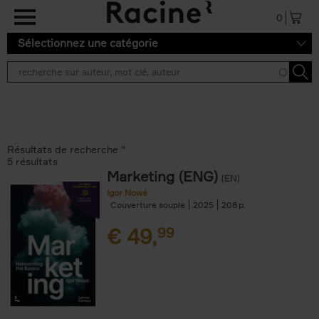
Aller au contenu principal
0
Sélectionnez une catégorie
Résultats de recherche ''
5 résultats
Marketing (ENG)
(EN)
Igor Nowé
Couverture souple
2025
208
€
49,
99