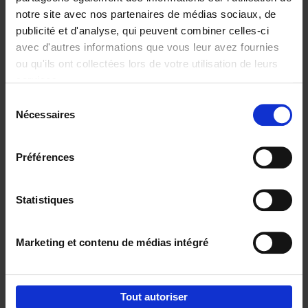
notre site avec nos partenaires de médias sociaux, de
€
29,
99
publicité et d'analyse, qui peuvent combiner celles-ci
avec d'autres informations que vous leur avez fournies
ou qu'ils ont collectées lors de votre utilisation de leurs
services.
Sélection
Nécessaires
du
Ajouter au panier
consentement
Digital marketing like a PRO -
Préférences
completely revised edition
(EN)
Clo Willaerts
Couverture souple
2022
226
Statistiques
€
35,
50
Marketing et contenu de médias intégré
Tout autoriser