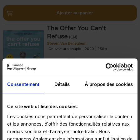
Ajouter au panier
The Offer You Can't
Refuse
(EN)
Steven Van Belleghem
Couverture souple
2020
256
€
37,
50
Consentement
Détails
À propos des cookies
Ajouter au panier
Ce site web utilise des cookies.
Les cookies nous permettent de personnaliser le contenu
Building Bonds = Building
et les annonces, d'offrir des fonctionnalités relatives aux
Business
(EN)
médias sociaux et d'analyser notre trafic. Nous
Jochen Roef
Jozefien De Feyter
Carolien Boom
partageons également des informations sur l'utilisation de
Couverture souple
2025
200