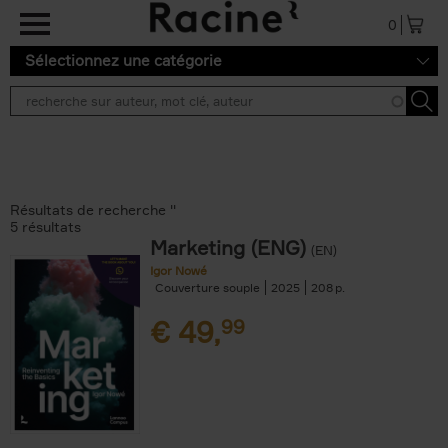
Aller au contenu principal
0
Sélectionnez une catégorie
Résultats de recherche ''
5 résultats
Marketing (ENG)
(EN)
Igor Nowé
Couverture souple
2025
208
€
49,
99