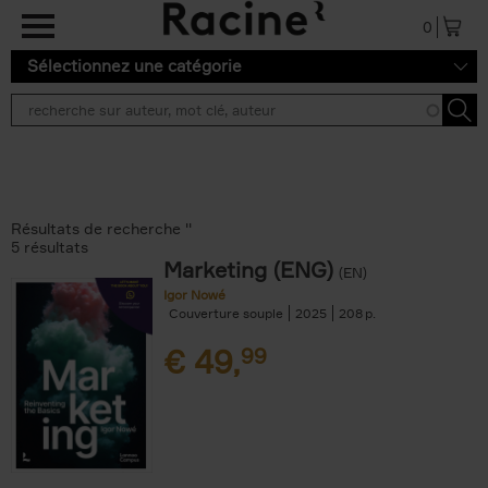
Aller au contenu principal
0
Sélectionnez une catégorie
Résultats de recherche ''
5 résultats
Marketing (ENG)
(EN)
Igor Nowé
Couverture souple
2025
208
€
49,
99