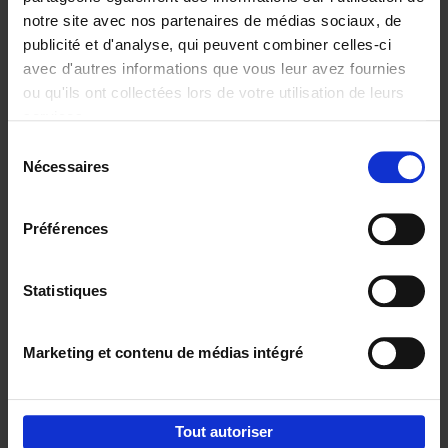
notre site avec nos partenaires de médias sociaux, de
€
29,
99
publicité et d'analyse, qui peuvent combiner celles-ci
avec d'autres informations que vous leur avez fournies
ou qu'ils ont collectées lors de votre utilisation de leurs
services.
Sélection
Nécessaires
du
Ajouter au panier
consentement
Digital marketing like a PRO -
Préférences
completely revised edition
(EN)
Clo Willaerts
Couverture souple
2022
226
Statistiques
€
35,
50
Marketing et contenu de médias intégré
Tout autoriser