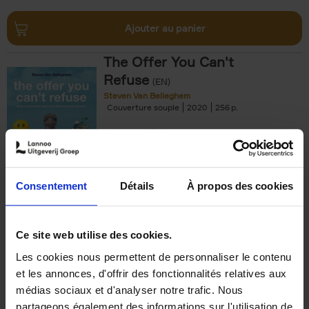
Ajouter au panier
The Offer You Can't
Refuse
(EN)
Steven Van Belleghem
Couverture souple
2020
256
€
37,
50
Consentement
Détails
À propos des cookies
Ajouter au panier
Ce site web utilise des cookies.
Les cookies nous permettent de personnaliser le contenu
Building Bonds = Building
et les annonces, d'offrir des fonctionnalités relatives aux
Business
(EN)
médias sociaux et d'analyser notre trafic. Nous
Jochen Roef
Jozefien De Feyter
Carolien Boom
partageons également des informations sur l'utilisation de
Couverture souple
2025
200