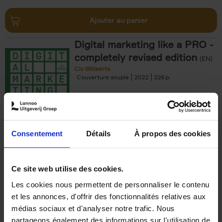
Ajouter au panier
Digital marketing like a PRO -
completely revised edition
(EN)
Clo Willaerts
Couverture souple
2022
226
€
35,
50
Consentement
Détails
À propos des cookies
Ajouter au panier
Ce site web utilise des cookies.
Les cookies nous permettent de personnaliser le contenu
The Offer You Can't
et les annonces, d'offrir des fonctionnalités relatives aux
Refuse
(EN)
médias sociaux et d'analyser notre trafic. Nous
Steven Van Belleghem
partageons également des informations sur l'utilisation de
Couverture souple
2020
256