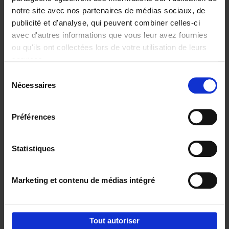
notre site avec nos partenaires de médias sociaux, de
€
37,
50
publicité et d'analyse, qui peuvent combiner celles-ci
avec d'autres informations que vous leur avez fournies
ou qu'ils ont collectées lors de votre utilisation de leurs
services.
Sélection
Nécessaires
du
Ajouter au panier
consentement
Building Bonds = Building
Préférences
Business
(EN)
Jochen Roef
Jozefien De Feyter
Carolien Boom
Couverture souple
2025
200
Statistiques
€
29,
99
Marketing et contenu de médias intégré
Tout autoriser