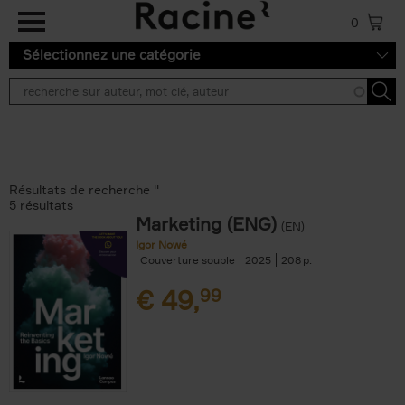
Aller au contenu principal
0
Sélectionnez une catégorie
Résultats de recherche ''
5 résultats
Marketing (ENG)
(EN)
Igor Nowé
Couverture souple
2025
208
€
49,
99