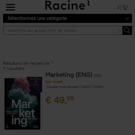
Aller au contenu principal
0
Sélectionnez une catégorie
Résultats de recherche ''
7 résultats
Marketing (ENG)
(EN)
Igor Nowé
Couverture souple
2025
208
€
49,
99