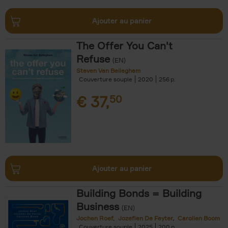
Ajouter au panier
The Offer You Can't
Refuse
(EN)
Steven Van Belleghem
Couverture souple
2020
256
€
37,
50
Ajouter au panier
Building Bonds = Building
Business
(EN)
Jochen Roef
Jozefien De Feyter
Carolien Boom
Couverture souple
2025
200