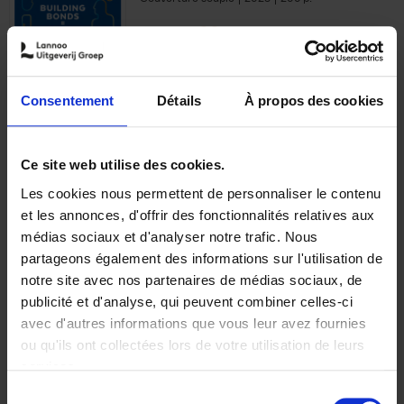
€
29,
99
Consentement
Détails
À propos des cookies
Ajouter au panier
Ce site web utilise des cookies.
Les cookies nous permettent de personnaliser le contenu
Optichannel Retail. Beyond
et les annonces, d'offrir des fonctionnalités relatives aux
the Digital Hysteria
(EN)
médias sociaux et d'analyser notre trafic. Nous
Gino Van Ossel
partageons également des informations sur l'utilisation de
Autre finition
2019
350
notre site avec nos partenaires de médias sociaux, de
€
29,
99
publicité et d'analyse, qui peuvent combiner celles-ci
avec d'autres informations que vous leur avez fournies
ou qu'ils ont collectées lors de votre utilisation de leurs
services.
Sélection