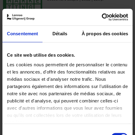
€
35,
50
Consentement
Détails
À propos des cookies
Ajouter au panier
Ce site web utilise des cookies.
Les cookies nous permettent de personnaliser le contenu
The Offer You Can't
et les annonces, d'offrir des fonctionnalités relatives aux
Refuse
(EN)
médias sociaux et d'analyser notre trafic. Nous
Steven Van Belleghem
partageons également des informations sur l'utilisation de
Couverture souple
2020
256
notre site avec nos partenaires de médias sociaux, de
€
37,
50
publicité et d'analyse, qui peuvent combiner celles-ci
avec d'autres informations que vous leur avez fournies
ou qu'ils ont collectées lors de votre utilisation de leurs
services.
Sélection