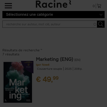
Aller au contenu principal
0
Sélectionnez une catégorie
Résultats de recherche ''
7 résultats
Marketing (ENG)
(EN)
Igor Nowé
Couverture souple
2025
208
€
49,
99