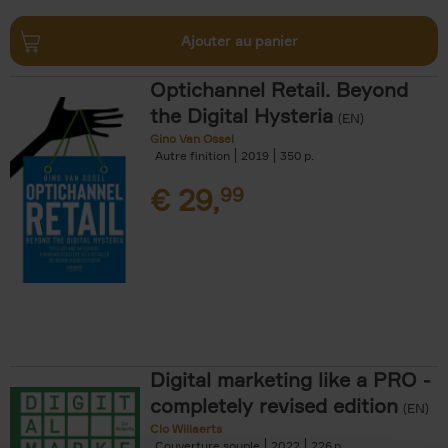
Ajouter au panier
Optichannel Retail. Beyond
the Digital Hysteria
(EN)
Gino Van Ossel
Autre finition
2019
350
€
29,
99
Digital marketing like a PRO -
completely revised edition
(EN)
Clo Willaerts
Couverture souple
2022
226