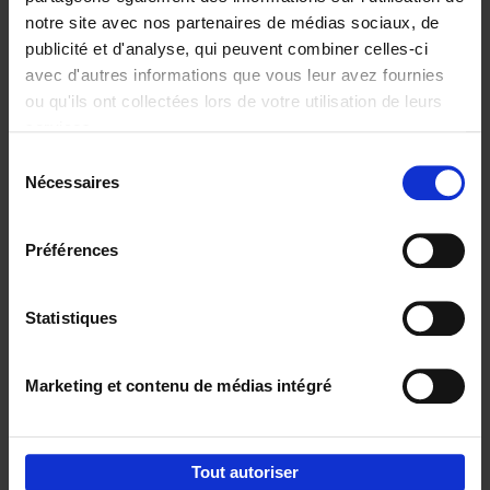
notre site avec nos partenaires de médias sociaux, de
€
29,
99
publicité et d'analyse, qui peuvent combiner celles-ci
avec d'autres informations que vous leur avez fournies
ou qu'ils ont collectées lors de votre utilisation de leurs
services.
Sélection
Nécessaires
du
Ajouter au panier
consentement
Digital marketing like a PRO -
Préférences
completely revised edition
(EN)
Clo Willaerts
Couverture souple
2022
226
Statistiques
€
35,
50
Marketing et contenu de médias intégré
Tout autoriser