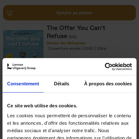
Ajouter au panier
The Offer You Can't
Refuse
(EN)
Steven Van Belleghem
Couverture souple
2020
256
€
37,
50
Consentement
Détails
À propos des cookies
Ajouter au panier
Ce site web utilise des cookies.
Les cookies nous permettent de personnaliser le contenu
Building Bonds = Building
et les annonces, d'offrir des fonctionnalités relatives aux
Business
(EN)
médias sociaux et d'analyser notre trafic. Nous
Jochen Roef
Jozefien De Feyter
Carolien Boom
partageons également des informations sur l'utilisation de
Couverture souple
2025
200