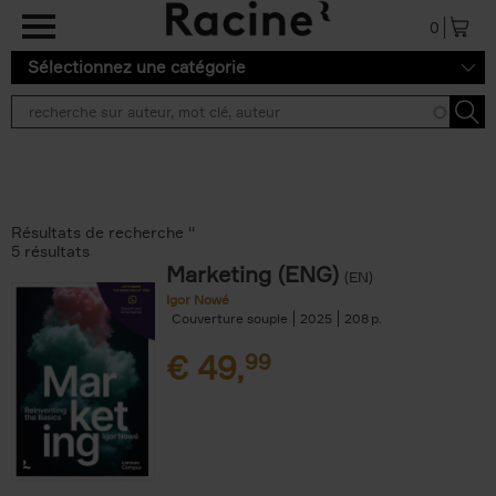
Aller au contenu principal
0
Sélectionnez une catégorie
Résultats de recherche ''
5 résultats
Marketing (ENG)
(EN)
Igor Nowé
Couverture souple
2025
208
€
49,
99