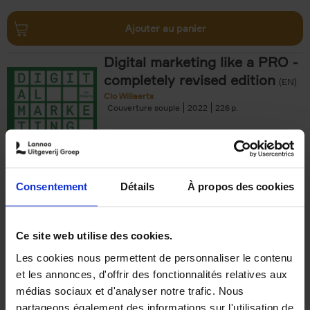
Ajouter au panier
Digital marketing like a PRO -
completely revised edition
(EN)
Clo Willaerts
Couverture souple
2022
226
€
35,
50
Consentement
Détails
À propos des cookies
Ajouter au panier
Ce site web utilise des cookies.
Les cookies nous permettent de personnaliser le contenu
The Offer You Can't
et les annonces, d'offrir des fonctionnalités relatives aux
Refuse
(EN)
médias sociaux et d'analyser notre trafic. Nous
Steven Van Belleghem
partageons également des informations sur l'utilisation de
Couverture souple
2020
256