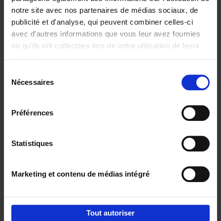
notre site avec nos partenaires de médias sociaux, de
€
37,
50
publicité et d'analyse, qui peuvent combiner celles-ci
avec d'autres informations que vous leur avez fournies
ou qu'ils ont collectées lors de votre utilisation de leurs
services.
Sélection
Nécessaires
du
Ajouter au panier
consentement
Building Bonds = Building
Préférences
Business
(EN)
Jochen Roef
Jozefien De Feyter
Carolien Boom
Couverture souple
2025
200
Statistiques
€
29,
99
Marketing et contenu de médias intégré
Tout autoriser