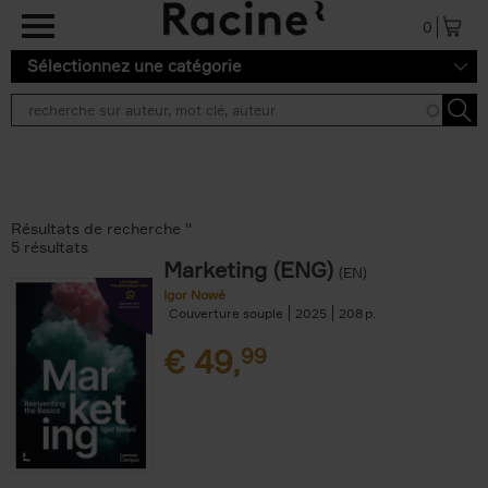
Aller au contenu principal
0
Sélectionnez une catégorie
Résultats de recherche ''
5 résultats
Marketing (ENG)
(EN)
Igor Nowé
Couverture souple
2025
208
€
49,
99