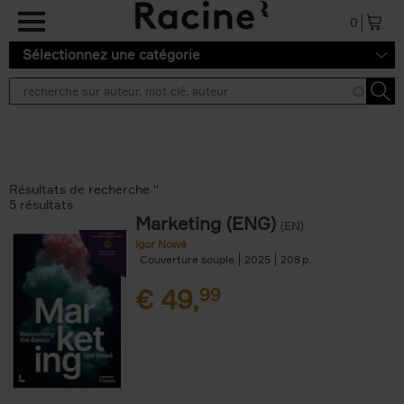
Aller au contenu principal
0
Sélectionnez une catégorie
Résultats de recherche ''
5 résultats
Marketing (ENG)
(EN)
Igor Nowé
Couverture souple
2025
208
€
49,
99