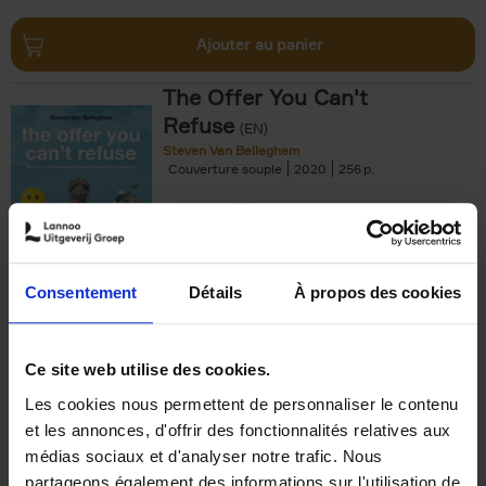
Ajouter au panier
The Offer You Can't
Refuse
(EN)
Steven Van Belleghem
Couverture souple
2020
256
€
37,
50
Consentement
Détails
À propos des cookies
Ajouter au panier
Ce site web utilise des cookies.
Les cookies nous permettent de personnaliser le contenu
Building Bonds = Building
et les annonces, d'offrir des fonctionnalités relatives aux
Business
(EN)
médias sociaux et d'analyser notre trafic. Nous
Jochen Roef
Jozefien De Feyter
Carolien Boom
partageons également des informations sur l'utilisation de
Couverture souple
2025
200