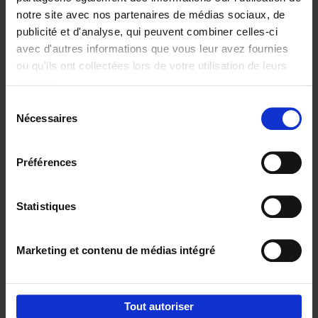
notre site avec nos partenaires de médias sociaux, de
€
29,
99
publicité et d'analyse, qui peuvent combiner celles-ci
avec d'autres informations que vous leur avez fournies
ou qu'ils ont collectées lors de votre utilisation de leurs
services.
Sélection
Nécessaires
du
Ajouter au panier
consentement
Digital marketing like a PRO -
Préférences
completely revised edition
(EN)
Clo Willaerts
Couverture souple
2022
226
Statistiques
€
35,
50
Marketing et contenu de médias intégré
Tout autoriser