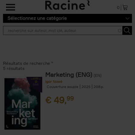
Aller au contenu principal
0
Sélectionnez une catégorie
Résultats de recherche ''
5 résultats
Marketing (ENG)
(EN)
Igor Nowé
Couverture souple
2025
208
€
49,
99