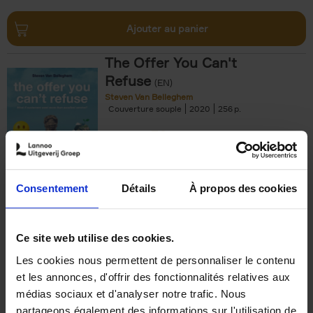
Ajouter au panier
The Offer You Can't
Refuse
(EN)
Steven Van Belleghem
Couverture souple
2020
256
€
37,
50
Consentement
Détails
À propos des cookies
Ajouter au panier
Ce site web utilise des cookies.
Les cookies nous permettent de personnaliser le contenu
Building Bonds = Building
et les annonces, d'offrir des fonctionnalités relatives aux
Business
(EN)
médias sociaux et d'analyser notre trafic. Nous
Jochen Roef
Jozefien De Feyter
Carolien Boom
partageons également des informations sur l'utilisation de
Couverture souple
2025
200