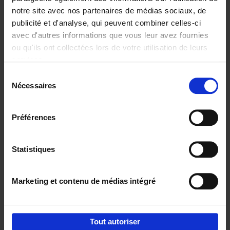
notre site avec nos partenaires de médias sociaux, de
€
29,
99
publicité et d'analyse, qui peuvent combiner celles-ci
avec d'autres informations que vous leur avez fournies
ou qu'ils ont collectées lors de votre utilisation de leurs
services.
Sélection
Nécessaires
du
Ajouter au panier
consentement
Digital marketing like a PRO -
Préférences
completely revised edition
(EN)
Clo Willaerts
Couverture souple
2022
226
Statistiques
€
35,
50
Marketing et contenu de médias intégré
Tout autoriser