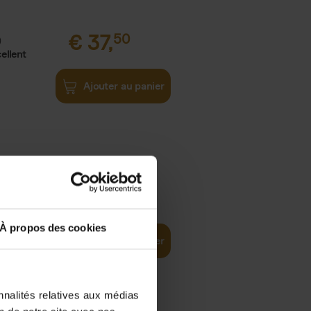
€
37,
50
)
ellent
Ajouter au panier
iness
€
29,
99
(EN)
tal world
À propos des cookies
Ajouter au panier
nnalités relatives aux médias