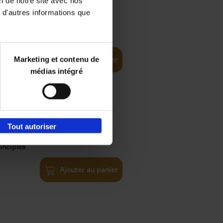
on de notre site avec nos
 d'autres informations que
€
35,
50
Marketing et contenu de
Ajouter au panier
médias intégré
Tout autoriser
€
34,
99
inciples
Ajouter au panier