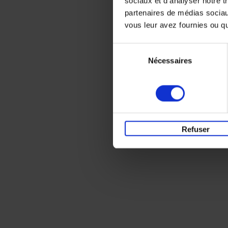
sociaux et d'analyser notre t
partenaires de médias sociaux
vous leur avez fournies ou qu'
Sélection
Nécessaires
du
consentement
Refuser