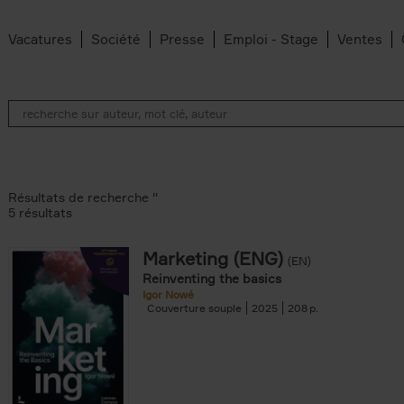
Vacatures
Société
Presse
Emploi - Stage
Ventes
Résultats de recherche ''
5 résultats
Marketing (ENG)
(EN)
lter
Reinventing the basics
Igor Nowé
Couverture souple
2025
208
te filter
r
Feyter filter
an Belleghem filter