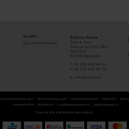
Société
Éditions Racine
Tour & Taxis
Qui sommes-nous?
Avenue du Port, 86C
bte 104A
B-1000 Bruxelles
T. 32 (0)2 646 44 44
F. 32 (0)2 646 55 70
E.
info@racine.be
lannoopublishers.com
lannoocampus.com
academiapress.be
racine.be
terra
meulenhoff.nl
boekerij.nl
unieboekspectrum.nl
parkuitgevers.nl
Tous les prix s’entendent tva compris.