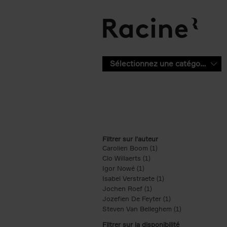
Aller au contenu principal
Sélectionnez une catégorie
Filtrer sur l'auteur
Carolien Boom (1)
Apply Carolien Boom fi
Clo Willaerts (1)
Apply Clo Willaerts filter
Igor Nowé (1)
Apply Igor Nowé filter
Isabel Verstraete (1)
Apply Isabel Verstrae
Jochen Roef (1)
Apply Jochen Roef filte
Jozefien De Feyter (1)
Apply Jozefien De 
Steven Van Belleghem (1)
Apply Steven V
Filtrer sur la disponibilité