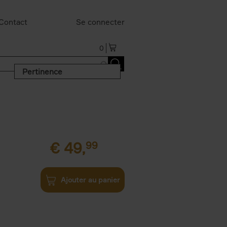
Contact
Se connecter
0
Pertinence
€
49,
99
Ajouter au panier