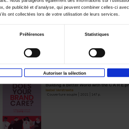
rafic. Nous partageons également des informations sur l'utilisati
, de publicité et d'analyse, qui peuvent combiner celles-ci avec
Digital marketing like a PRO -
ils ont collectées lors de votre utilisation de leurs services.
completely revised edition
(EN)
Prepare. Run. Optimize.
Clo Willaerts
Préférences
Statistiques
Couverture souple
2022
226
Autoriser la sélection
Does Your Brand Care?
(EN)
Building a Better World with the C A R E pr
Isabel Verstraete
Couverture souple
2021
147