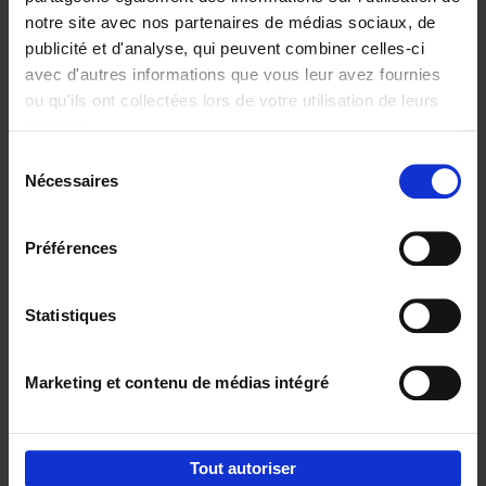
notre site avec nos partenaires de médias sociaux, de
€
29,
99
publicité et d'analyse, qui peuvent combiner celles-ci
avec d'autres informations que vous leur avez fournies
ou qu'ils ont collectées lors de votre utilisation de leurs
services.
Sélection
Nécessaires
du
Ajouter au panier
consentement
Digital marketing like a PRO -
Préférences
completely revised edition
(EN)
Clo Willaerts
Couverture souple
2022
226
Statistiques
€
35,
50
Marketing et contenu de médias intégré
Tout autoriser