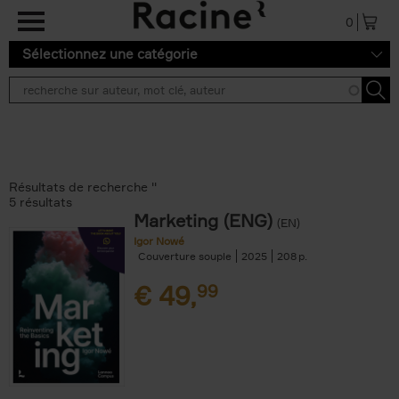
Aller au contenu principal
0
Sélectionnez une catégorie
Résultats de recherche ''
5 résultats
Marketing (ENG)
(EN)
Igor Nowé
Couverture souple
2025
208
€
49,
99