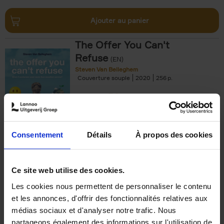
Ajouter au panier
The Offer You Can't
Refuse
(EN)
Steven Van Belleghem
Couverture souple
2020
256
€
37,
50
Consentement
Détails
À propos des cookies
Ajouter au panier
Ce site web utilise des cookies.
Les cookies nous permettent de personnaliser le contenu
Building Bonds = Building
et les annonces, d'offrir des fonctionnalités relatives aux
Business
(EN)
médias sociaux et d'analyser notre trafic. Nous
Jochen Roef
Jozefien De Feyter
Carolien Boom
partageons également des informations sur l'utilisation de
Couverture souple
2025
200