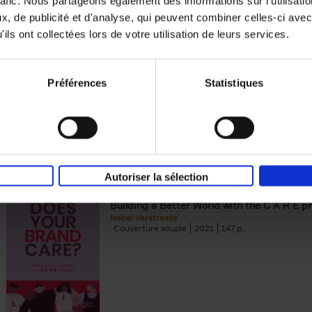
rafic. Nous partageons également des informations sur l'utilisati
, de publicité et d'analyse, qui peuvent combiner celles-ci avec
Digital marketing like a PRO -
ils ont collectées lors de votre utilisation de leurs services.
completely revised edition
(EN)
Prepare. Run. Optimize.
Clo Willaerts
Préférences
Statistiques
Couverture souple
2022
226
Autoriser la sélection
Does Your Brand Care?
(EN)
Building a Better World with the C A R E pr
Isabel Verstraete
Couverture souple
2021
147