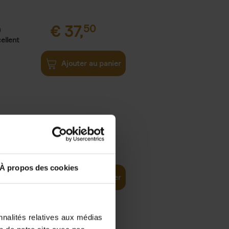
€
37,
50
)
ellent
Ajouter au panier
iness
€
29,
99
(EN)
tal world
À propos des cookies
Ajouter au panier
nnalités relatives aux médias