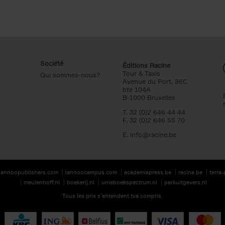
Société
Éditions Racine
Tour & Taxis
Qui sommes-nous?
Avenue du Port, 86C
bte 104A
B-1000 Bruxelles
T. 32 (0)2 646 44 44
F. 32 (0)2 646 55 70
E.
info@racine.be
lannoopublishers.com
lannoocampus.com
academiapress.be
racine.be
terra
meulenhoff.nl
boekerij.nl
unieboekspectrum.nl
parkuitgevers.nl
Tous les prix s’entendent tva compris.