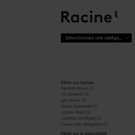
Aller au contenu principal
Sélectionnez une catégorie
Filtrer sur l'auteur
Carolien Boom (1)
Apply Carolien Boom fi
Clo Willaerts (1)
Apply Clo Willaerts filter
Igor Nowé (1)
Apply Igor Nowé filter
Isabel Verstraete (1)
Apply Isabel Verstrae
Jochen Roef (1)
Apply Jochen Roef filte
Jozefien De Feyter (1)
Apply Jozefien De 
Steven Van Belleghem (1)
Apply Steven V
Filtrer sur la disponibilité