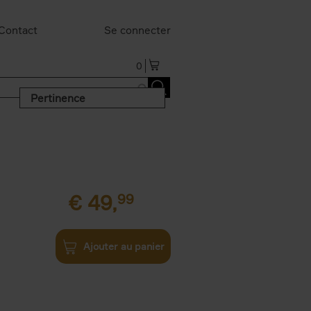
Contact
Se connecter
0
Pertinence
€
49,
99
Ajouter au panier