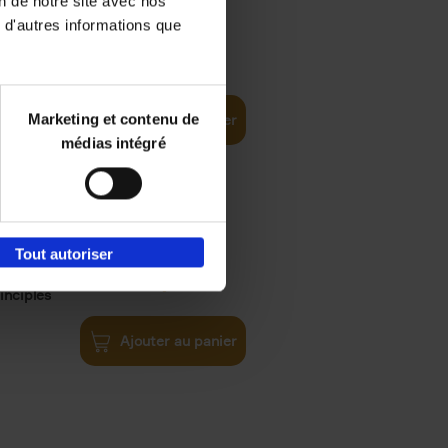
on de notre site avec nos
 d'autres informations que
€
35,
50
Marketing et contenu de
Ajouter au panier
médias intégré
Tout autoriser
€
34,
99
inciples
Ajouter au panier