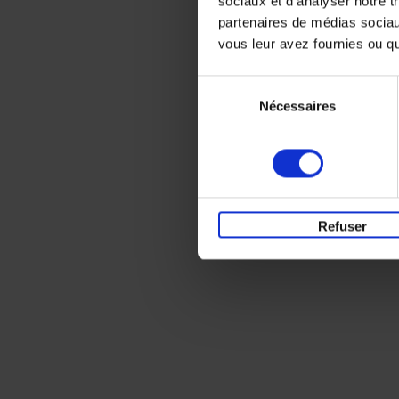
sociaux et d'analyser notre t
partenaires de médias sociaux
vous leur avez fournies ou qu'
Sélection
Nécessaires
du
consentement
Refuser