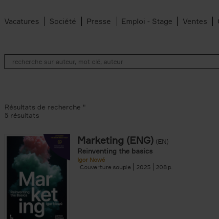
Vacatures
Société
Presse
Emploi - Stage
Ventes
Résultats de recherche ''
5 résultats
Marketing (ENG)
(EN)
lter
Reinventing the basics
Igor Nowé
Couverture souple
2025
208
te filter
r
Feyter filter
an Belleghem filter