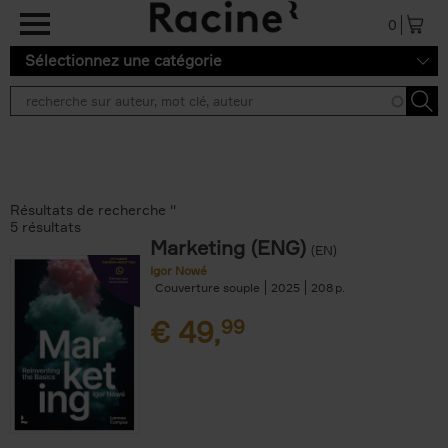
Aller au contenu principal
0
Sélectionnez une catégorie
Résultats de recherche ''
5 résultats
Marketing (ENG)
(EN)
Igor Nowé
Couverture souple
2025
208
€
49,
99