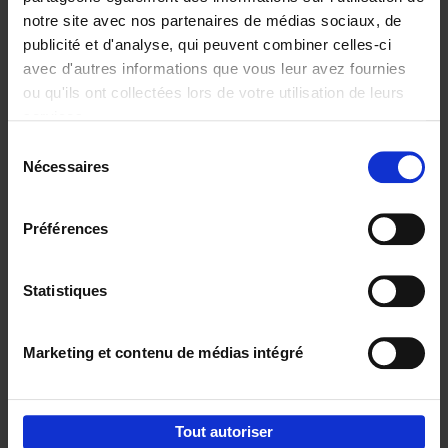
notre site avec nos partenaires de médias sociaux, de
€
29,
99
publicité et d'analyse, qui peuvent combiner celles-ci
avec d'autres informations que vous leur avez fournies
ou qu'ils ont collectées lors de votre utilisation de leurs
services.
Sélection
Nécessaires
du
Ajouter au panier
consentement
Digital marketing like a PRO -
Préférences
completely revised edition
(EN)
Clo Willaerts
Couverture souple
2022
226
Statistiques
€
35,
50
Marketing et contenu de médias intégré
Tout autoriser