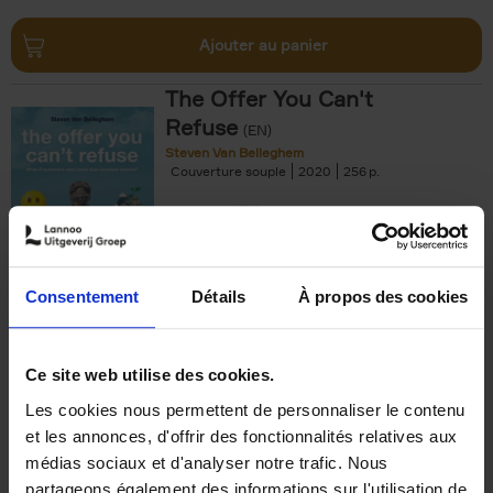
Ajouter au panier
The Offer You Can't
Refuse
(EN)
Steven Van Belleghem
Couverture souple
2020
256
€
37,
50
Consentement
Détails
À propos des cookies
Ajouter au panier
Ce site web utilise des cookies.
Les cookies nous permettent de personnaliser le contenu
Building Bonds = Building
et les annonces, d'offrir des fonctionnalités relatives aux
Business
(EN)
médias sociaux et d'analyser notre trafic. Nous
Jochen Roef
Jozefien De Feyter
Carolien Boom
partageons également des informations sur l'utilisation de
Couverture souple
2025
200