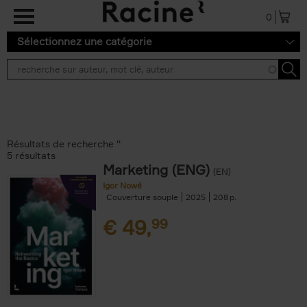
Aller au contenu principal
0
Sélectionnez une catégorie
Résultats de recherche ''
5 résultats
Marketing (ENG)
(EN)
Igor Nowé
Couverture souple
2025
208
€
49,
99