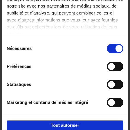
notre site avec nos partenaires de médias sociaux, de
€
29,
99
publicité et d'analyse, qui peuvent combiner celles-ci
avec d'autres informations que vous leur avez fournies
ou qu'ils ont collectées lors de votre utilisation de leurs
services.
Sélection
Nécessaires
du
Ajouter au panier
consentement
Digital marketing like a PRO -
Préférences
completely revised edition
(EN)
Clo Willaerts
Couverture souple
2022
226
Statistiques
€
35,
50
Marketing et contenu de médias intégré
Tout autoriser