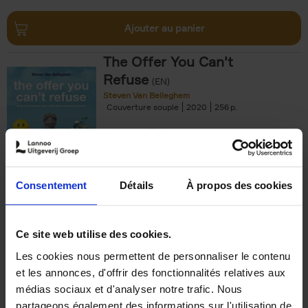
Ajouter au panier
The Offer You Can't
Refuse
(EN)
Steven Van Belleghem
Couverture souple
2020
256
€
37,
50
Consentement
Détails
À propos des cookies
Ajouter au panier
Ce site web utilise des cookies.
Les cookies nous permettent de personnaliser le contenu
Building Bonds = Building
et les annonces, d'offrir des fonctionnalités relatives aux
Business
(EN)
médias sociaux et d'analyser notre trafic. Nous
Jochen Roef
Jozefien De Feyter
Carolien Boom
partageons également des informations sur l'utilisation de
Couverture souple
2025
200