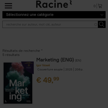
Aller au contenu principal
0
Sélectionnez une catégorie
Résultats de recherche ''
5 résultats
Marketing (ENG)
(EN)
Igor Nowé
Couverture souple
2025
208
€
49,
99