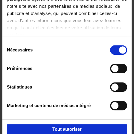
notre site avec nos partenaires de médias sociaux, de
€
29,
99
publicité et d'analyse, qui peuvent combiner celles-ci
avec d'autres informations que vous leur avez fournies
ou qu'ils ont collectées lors de votre utilisation de leurs
services.
Sélection
Nécessaires
du
Ajouter au panier
consentement
Digital marketing like a PRO -
Préférences
completely revised edition
(EN)
Clo Willaerts
Couverture souple
2022
226
Statistiques
€
35,
50
Marketing et contenu de médias intégré
Tout autoriser