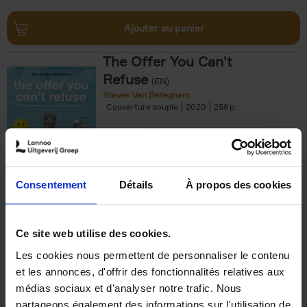
Ajouter au panier
The Offer You Can't
Refuse
(EN)
Steven Van Belleghem
Couverture souple
2020
256
€
37,
50
Consentement
Détails
À propos des cookies
Ajouter au panier
Ce site web utilise des cookies.
Les cookies nous permettent de personnaliser le contenu
Building Bonds = Building
et les annonces, d'offrir des fonctionnalités relatives aux
Business
(EN)
médias sociaux et d'analyser notre trafic. Nous
Jochen Roef
Jozefien De Feyter
Carolien Boom
partageons également des informations sur l'utilisation de
Couverture souple
2025
200