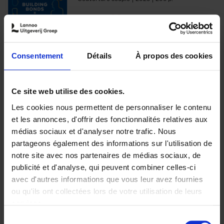
€
29,
99
Consentement
Détails
À propos des cookies
Ajouter au panier
Ce site web utilise des cookies.
Les cookies nous permettent de personnaliser le contenu
Optichannel Retail. Beyond
et les annonces, d'offrir des fonctionnalités relatives aux
the Digital Hysteria
(EN)
médias sociaux et d'analyser notre trafic. Nous
Gino Van Ossel
partageons également des informations sur l'utilisation de
Autre finition
2019
350
notre site avec nos partenaires de médias sociaux, de
€
29,
99
publicité et d'analyse, qui peuvent combiner celles-ci
avec d'autres informations que vous leur avez fournies
ou qu'ils ont collectées lors de votre utilisation de leurs
services.
Sélection