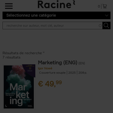
Aller au contenu principal
0
Sélectionnez une catégorie
Résultats de recherche ''
7 résultats
Marketing (ENG)
(EN)
Igor Nowé
Couverture souple
2025
208
€
49,
99