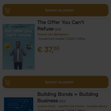
Ajouter au panier
The Offer You Can't
Refuse
(EN)
Steven Van Belleghem
Couverture souple
2020
256
€
37,
50
Ajouter au panier
Building Bonds = Building
Business
(EN)
Jochen Roef
Jozefien De Feyter
Carolien Boom
Couverture souple
2025
200