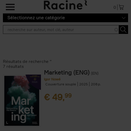
Aller au contenu principal
0
Sélectionnez une catégorie
Résultats de recherche ''
7 résultats
Marketing (ENG)
(EN)
Igor Nowé
Couverture souple
2025
208
€
49,
99