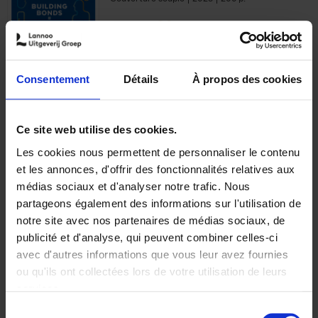
€
29,
99
Consentement
Détails
À propos des cookies
Ajouter au panier
Ce site web utilise des cookies.
Les cookies nous permettent de personnaliser le contenu
Optichannel Retail. Beyond
et les annonces, d'offrir des fonctionnalités relatives aux
the Digital Hysteria
(EN)
médias sociaux et d'analyser notre trafic. Nous
Gino Van Ossel
partageons également des informations sur l'utilisation de
Autre finition
2019
350
notre site avec nos partenaires de médias sociaux, de
€
29,
99
publicité et d'analyse, qui peuvent combiner celles-ci
avec d'autres informations que vous leur avez fournies
ou qu'ils ont collectées lors de votre utilisation de leurs
services.
Sélection