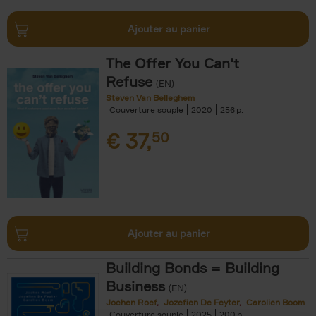
Ajouter au panier
The Offer You Can't
Refuse
(EN)
Steven Van Belleghem
Couverture souple
2020
256
€
37,
50
Ajouter au panier
Building Bonds = Building
Business
(EN)
Jochen Roef
Jozefien De Feyter
Carolien Boom
Couverture souple
2025
200