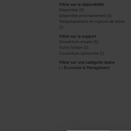
Filtrer sur la disponibilité
Disponible (5)
Apply Disponible filter
Disponible prochainement (1)
Apply Disp
Temporairement en rupture de stock
(1)
Apply Temporairement en rupture de s
Filtrer sur le support
Couverture souple (5)
Apply Couverture s
Autre finition (1)
Apply Autre finition filt
Couverture cartonnée (1)
Apply Couvertu
Filtrer sur une catégorie racine
(-)
Remove Économie & Management filt
Économie & Management