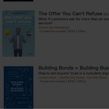
The Offer You Can't Refuse
onible prochainement filter
(EN
What if customers ask for more than an exc
tock filter
service?
Steven Van Belleghem
Couverture souple
2020
256
ouple filter
er
re cartonnée filter
er
Building Bonds = Building Bus
How to win buyers’ trust in a turbulent digi
Jochen Roef
Jozefien De Feyter
Carolien Boom
Couverture souple
2025
200