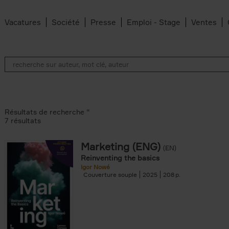
Vacatures
Société
Presse
Emploi - Stage
Ventes
Résultats de recherche ''
7 résultats
Marketing (ENG)
(EN)
an Belleghem filter
Reinventing the basics
lter
Igor Nowé
Couverture souple
2025
208
filter
te filter
r
Feyter filter