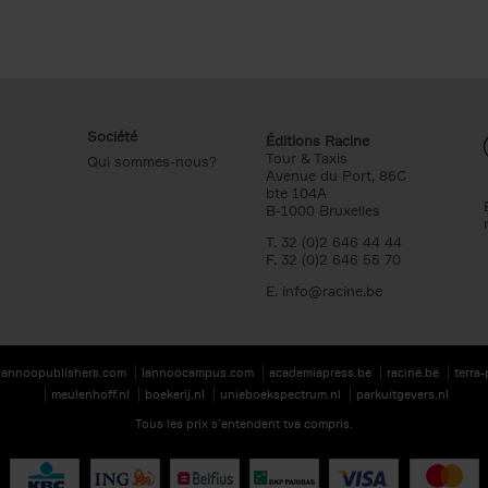
Société
Éditions Racine
Tour & Taxis
Qui sommes-nous?
Avenue du Port, 86C
bte 104A
B-1000 Bruxelles
T. 32 (0)2 646 44 44
F. 32 (0)2 646 55 70
E.
info@racine.be
lannoopublishers.com
lannoocampus.com
academiapress.be
racine.be
terra
meulenhoff.nl
boekerij.nl
unieboekspectrum.nl
parkuitgevers.nl
Tous les prix s’entendent tva compris.