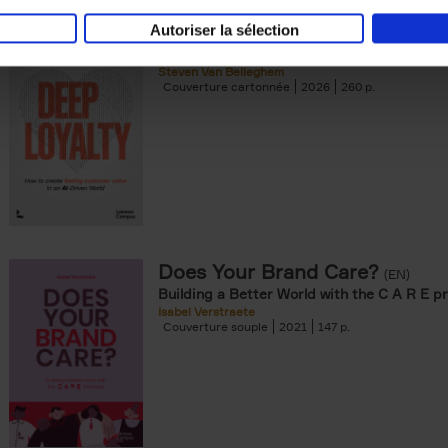
Autoriser la sélection
Deep Loyalty (ENG)
(EN)
Steven Van Belleghem
Couverture cartonnée
2026
260
Does Your Brand Care?
(EN)
Building a Better World with the C A R E pr
Isabel Verstraete
Couverture souple
2021
147