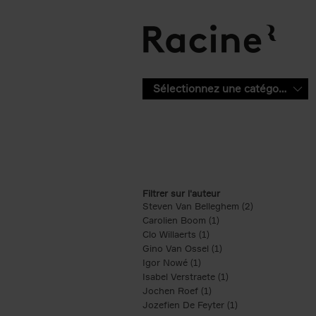
Aller au contenu principal
Sélectionnez une catégorie
Filtrer sur l'auteur
Steven Van Belleghem (2)
Apply Steven V
Carolien Boom (1)
Apply Carolien Boom fi
Clo Willaerts (1)
Apply Clo Willaerts filter
Gino Van Ossel (1)
Apply Gino Van Ossel 
Igor Nowé (1)
Apply Igor Nowé filter
Isabel Verstraete (1)
Apply Isabel Verstrae
Jochen Roef (1)
Apply Jochen Roef filte
Jozefien De Feyter (1)
Apply Jozefien De 