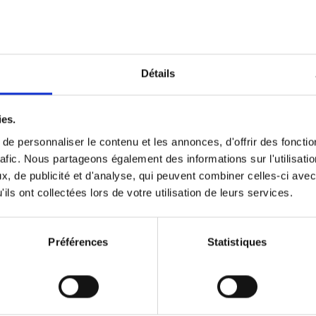
Optichannel Retail. Beyond the
Hysteria
(EN)
Develop and Implement a Winning Strategy
Détails
Retailer or Brand Manufacturer
Gino Van Ossel
Autre finition
2019
350
ies.
e personnaliser le contenu et les annonces, d'offrir des fonctio
rafic. Nous partageons également des informations sur l'utilisati
, de publicité et d'analyse, qui peuvent combiner celles-ci avec
Digital marketing like a PRO -
ils ont collectées lors de votre utilisation de leurs services.
completely revised edition
(EN)
Prepare. Run. Optimize.
Clo Willaerts
Préférences
Statistiques
Couverture souple
2022
226