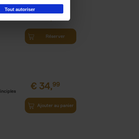
Tout autoriser
€
34,
99
Réserver
€
34,
99
inciples
Ajouter au panier