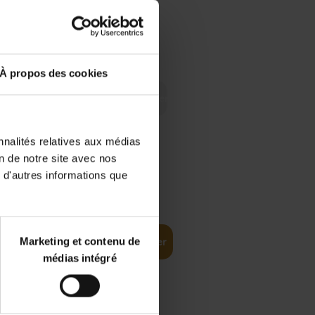
 Digital
€
29,
99
 as a
À propos des cookies
nnalités relatives aux médias
on de notre site avec nos
 d'autres informations que
€
35,
50
Marketing et contenu de
Ajouter au panier
médias intégré