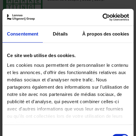
€
35,
50
Consentement
Détails
À propos des cookies
Ajouter au panier
Ce site web utilise des cookies.
Les cookies nous permettent de personnaliser le contenu
The Offer You Can't
et les annonces, d'offrir des fonctionnalités relatives aux
Refuse
(EN)
médias sociaux et d'analyser notre trafic. Nous
Steven Van Belleghem
partageons également des informations sur l'utilisation de
Couverture souple
2020
256
notre site avec nos partenaires de médias sociaux, de
€
37,
50
publicité et d'analyse, qui peuvent combiner celles-ci
avec d'autres informations que vous leur avez fournies
ou qu'ils ont collectées lors de votre utilisation de leurs
services.
Sélection