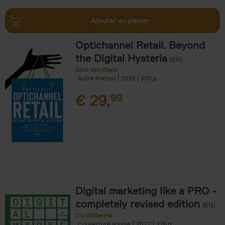
Ajouter au panier
Optichannel Retail. Beyond
the Digital Hysteria
(EN)
Gino Van Ossel
Autre finition
2019
350
€
29,
99
Digital marketing like a PRO -
completely revised edition
(EN)
Clo Willaerts
Couverture souple
2022
226