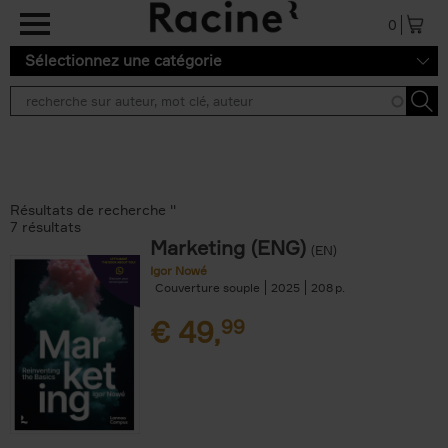
Aller au contenu principal
0
Sélectionnez une catégorie
Résultats de recherche ''
7 résultats
Marketing (ENG)
(EN)
Igor Nowé
Couverture souple
2025
208
€
49,
99