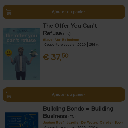
Ajouter au panier
The Offer You Can't
Refuse
(EN)
Steven Van Belleghem
Couverture souple
2020
256
€
37,
50
Ajouter au panier
Building Bonds = Building
Business
(EN)
Jochen Roef
Jozefien De Feyter
Carolien Boom
Couverture souple
2025
200