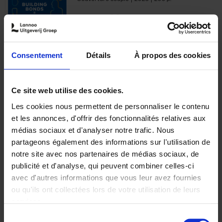
€
29,
99
Consentement
Détails
À propos des cookies
Ajouter au panier
Ce site web utilise des cookies.
Les cookies nous permettent de personnaliser le contenu
Optichannel Retail. Beyond
et les annonces, d'offrir des fonctionnalités relatives aux
the Digital Hysteria
(EN)
médias sociaux et d'analyser notre trafic. Nous
Gino Van Ossel
partageons également des informations sur l'utilisation de
Autre finition
2019
350
notre site avec nos partenaires de médias sociaux, de
€
29,
99
publicité et d'analyse, qui peuvent combiner celles-ci
avec d'autres informations que vous leur avez fournies
ou qu'ils ont collectées lors de votre utilisation de leurs
services.
Sélection