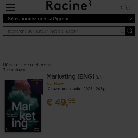
Aller au contenu principal
0
Sélectionnez une catégorie
Résultats de recherche ''
7 résultats
Marketing (ENG)
(EN)
Igor Nowé
Couverture souple
2025
208
€
49,
99