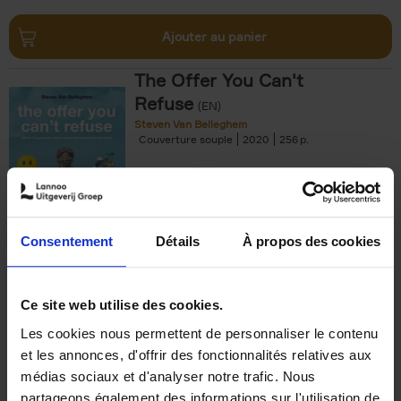
Ajouter au panier
The Offer You Can't
Refuse
(EN)
Steven Van Belleghem
Couverture souple
2020
256
€
37,
50
Consentement
Détails
À propos des cookies
Ajouter au panier
Ce site web utilise des cookies.
Les cookies nous permettent de personnaliser le contenu
Building Bonds = Building
et les annonces, d'offrir des fonctionnalités relatives aux
Business
(EN)
médias sociaux et d'analyser notre trafic. Nous
Jochen Roef
Jozefien De Feyter
Carolien Boom
partageons également des informations sur l'utilisation de
Couverture souple
2025
200