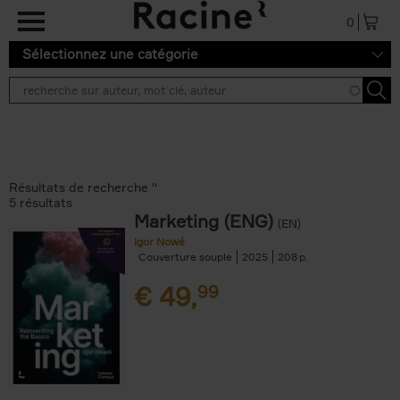
Aller au contenu principal
0
Sélectionnez une catégorie
Résultats de recherche ''
5 résultats
Marketing (ENG)
(EN)
Igor Nowé
Couverture souple
2025
208
€
49,
99