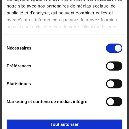
notre site avec nos partenaires de médias sociaux, de
€
29,
99
publicité et d'analyse, qui peuvent combiner celles-ci
avec d'autres informations que vous leur avez fournies
ou qu'ils ont collectées lors de votre utilisation de leurs
services.
Sélection
Nécessaires
du
Ajouter au panier
consentement
Digital marketing like a PRO -
Préférences
completely revised edition
(EN)
Clo Willaerts
Couverture souple
2022
226
Statistiques
€
35,
50
Marketing et contenu de médias intégré
Tout autoriser