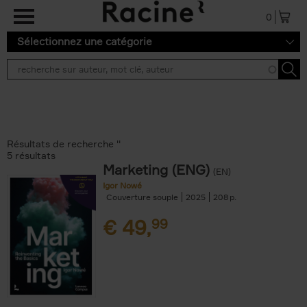
Aller au contenu principal
0
Sélectionnez une catégorie
Résultats de recherche ''
5 résultats
Marketing (ENG)
(EN)
Igor Nowé
Couverture souple
2025
208
€
49,
99