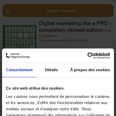
Ajouter au panier
Digital marketing like a PRO -
completely revised edition
(EN)
Clo Willaerts
Couverture souple
2022
226
€
35,
50
Consentement
Détails
À propos des cookies
Ajouter au panier
Ce site web utilise des cookies.
Les cookies nous permettent de personnaliser le contenu
The Offer You Can't
et les annonces, d'offrir des fonctionnalités relatives aux
Refuse
(EN)
médias sociaux et d'analyser notre trafic. Nous
Steven Van Belleghem
partageons également des informations sur l'utilisation de
Couverture souple
2020
256