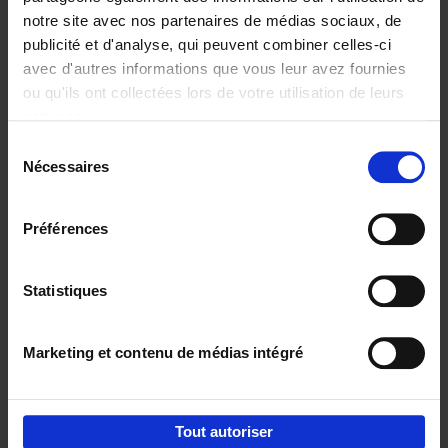
notre site avec nos partenaires de médias sociaux, de
€
37,
50
publicité et d'analyse, qui peuvent combiner celles-ci
avec d'autres informations que vous leur avez fournies
ou qu'ils ont collectées lors de votre utilisation de leurs
services.
Sélection
Nécessaires
du
Ajouter au panier
consentement
Building Bonds = Building
Préférences
Business
(EN)
Jochen Roef
Jozefien De Feyter
Carolien Boom
Couverture souple
2025
200
Statistiques
€
29,
99
Marketing et contenu de médias intégré
Tout autoriser