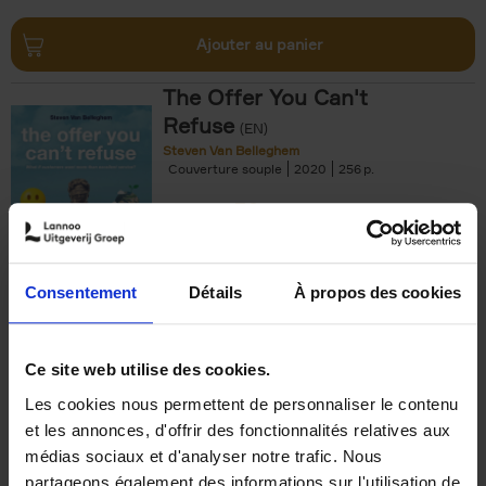
Ajouter au panier
The Offer You Can't
Refuse
(EN)
Steven Van Belleghem
Couverture souple
2020
256
€
37,
50
Consentement
Détails
À propos des cookies
Ajouter au panier
Ce site web utilise des cookies.
Les cookies nous permettent de personnaliser le contenu
Building Bonds = Building
et les annonces, d'offrir des fonctionnalités relatives aux
Business
(EN)
médias sociaux et d'analyser notre trafic. Nous
Jochen Roef
Jozefien De Feyter
Carolien Boom
partageons également des informations sur l'utilisation de
Couverture souple
2025
200