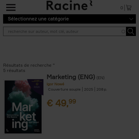
Aller au contenu principal
0
Sélectionnez une catégorie
Résultats de recherche ''
5 résultats
Marketing (ENG)
(EN)
Igor Nowé
Couverture souple
2025
208
€
49,
99