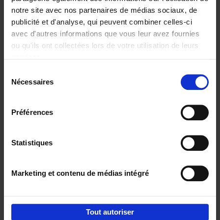
notre site avec nos partenaires de médias sociaux, de
€
29,
99
publicité et d'analyse, qui peuvent combiner celles-ci
avec d'autres informations que vous leur avez fournies
ou qu'ils ont collectées lors de votre utilisation de leurs
services.
Sélection
Nécessaires
du
Ajouter au panier
consentement
Digital marketing like a PRO -
Préférences
completely revised edition
(EN)
Clo Willaerts
Couverture souple
2022
226
Statistiques
€
35,
50
Marketing et contenu de médias intégré
Tout autoriser