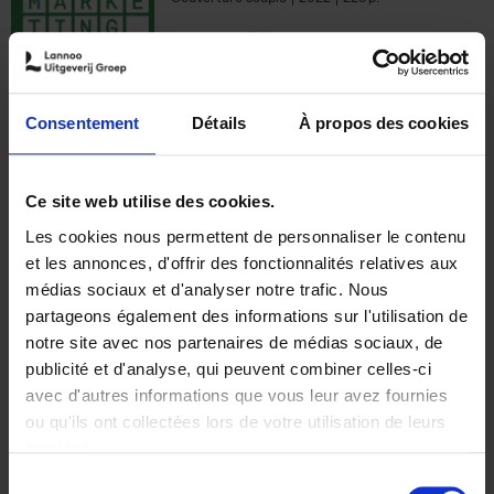
€
35,
50
Consentement
Détails
À propos des cookies
Ajouter au panier
Ce site web utilise des cookies.
Les cookies nous permettent de personnaliser le contenu
The Offer You Can't
et les annonces, d'offrir des fonctionnalités relatives aux
Refuse
(EN)
médias sociaux et d'analyser notre trafic. Nous
Steven Van Belleghem
partageons également des informations sur l'utilisation de
Couverture souple
2020
256
notre site avec nos partenaires de médias sociaux, de
€
37,
50
publicité et d'analyse, qui peuvent combiner celles-ci
avec d'autres informations que vous leur avez fournies
ou qu'ils ont collectées lors de votre utilisation de leurs
services.
Sélection