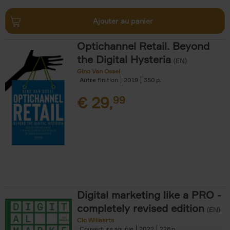
Ajouter au panier
Optichannel Retail. Beyond
the Digital Hysteria
(EN)
Gino Van Ossel
Autre finition
2019
350
€
29,
99
Digital marketing like a PRO -
completely revised edition
(EN)
Clo Willaerts
Couverture souple
2022
226