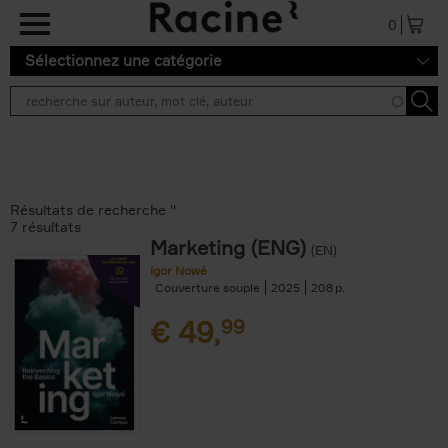
Aller au contenu principal
0
Sélectionnez une catégorie
Résultats de recherche ''
7 résultats
Marketing (ENG)
(EN)
Igor Nowé
Couverture souple
2025
208
€
49,
99