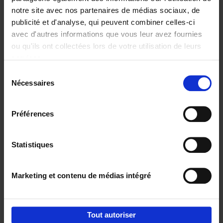
notre site avec nos partenaires de médias sociaux, de
€
29,
99
publicité et d'analyse, qui peuvent combiner celles-ci
avec d'autres informations que vous leur avez fournies
ou qu'ils ont collectées lors de votre utilisation de leurs
services.
Sélection
Nécessaires
du
Ajouter au panier
consentement
Digital marketing like a PRO -
Préférences
completely revised edition
(EN)
Clo Willaerts
Couverture souple
2022
226
Statistiques
€
35,
50
Marketing et contenu de médias intégré
Tout autoriser