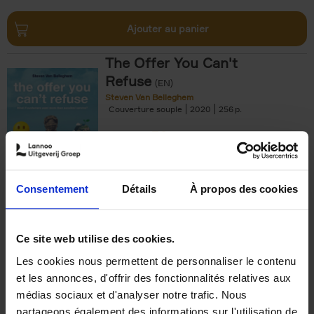
Ajouter au panier
The Offer You Can't
Refuse
(EN)
Steven Van Belleghem
Couverture souple
2020
256
€
37,
50
Consentement
Détails
À propos des cookies
Ajouter au panier
Ce site web utilise des cookies.
Les cookies nous permettent de personnaliser le contenu
Building Bonds = Building
et les annonces, d'offrir des fonctionnalités relatives aux
Business
(EN)
médias sociaux et d'analyser notre trafic. Nous
Jochen Roef
Jozefien De Feyter
Carolien Boom
partageons également des informations sur l'utilisation de
Couverture souple
2025
200