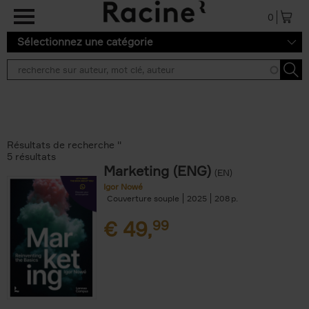
Aller au contenu principal
0
Sélectionnez une catégorie
Résultats de recherche ''
5 résultats
Marketing (ENG)
(EN)
Igor Nowé
Couverture souple
2025
208
€
49,
99