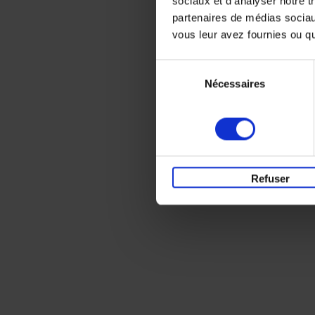
sociaux et d'analyser notre t
partenaires de médias sociaux
vous leur avez fournies ou qu'
Sélection
Nécessaires
du
consentement
Refuser