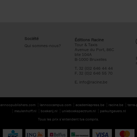
Société
Éditions Racine
Tour & Taxis
Qui sommes-nous?
Avenue du Port, 86C
bte 104A
B-1000 Bruxelles
T. 32 (0)2 646 44 44
F. 32 (0)2 646 55 70
E.
info@racine.be
lannoopublishers.com
lannoocampus.com
academiapress.be
racine.be
terra
meulenhoff.nl
boekerij.nl
unieboekspectrum.nl
parkuitgevers.nl
Tous les prix s’entendent tva compris.