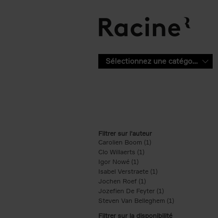
Aller au contenu principal
Sélectionnez une catégorie
Filtrer sur l'auteur
Carolien Boom (1)
Apply Carolien Boom fi
Clo Willaerts (1)
Apply Clo Willaerts filter
Igor Nowé (1)
Apply Igor Nowé filter
Isabel Verstraete (1)
Apply Isabel Verstrae
Jochen Roef (1)
Apply Jochen Roef filte
Jozefien De Feyter (1)
Apply Jozefien De 
Steven Van Belleghem (1)
Apply Steven V
Filtrer sur la disponibilité