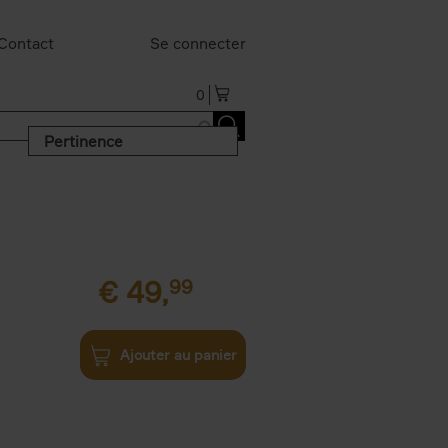
Contact
Se connecter
0
Pertinence
€
49,
99
Ajouter au panier