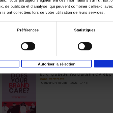
rafic. Nous partageons également des informations sur l'utilisati
, de publicité et d'analyse, qui peuvent combiner celles-ci avec
Digital marketing like a PRO -
ils ont collectées lors de votre utilisation de leurs services.
completely revised edition
(EN)
Prepare. Run. Optimize.
Clo Willaerts
Préférences
Statistiques
Couverture souple
2022
226
Autoriser la sélection
Does Your Brand Care?
(EN)
Building a Better World with the C A R E pr
Isabel Verstraete
Couverture souple
2021
147