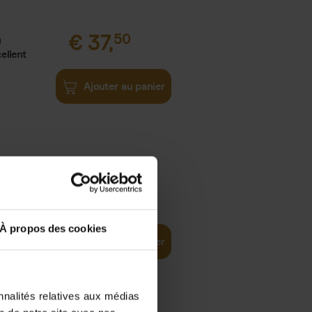
€
37,
50
)
ellent
Ajouter au panier
iness
€
29,
99
(EN)
tal world
À propos des cookies
Ajouter au panier
nnalités relatives aux médias