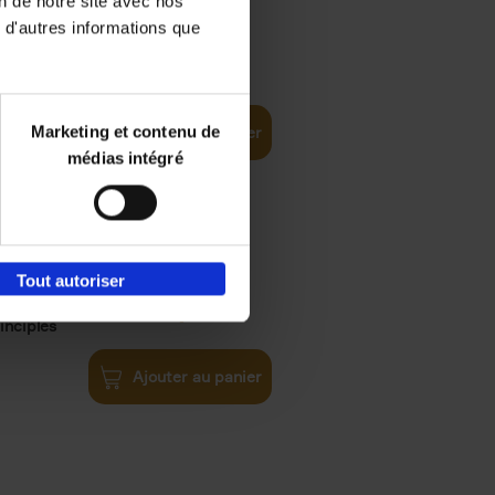
on de notre site avec nos
 d'autres informations que
€
35,
50
Marketing et contenu de
Ajouter au panier
médias intégré
Tout autoriser
€
34,
99
inciples
Ajouter au panier