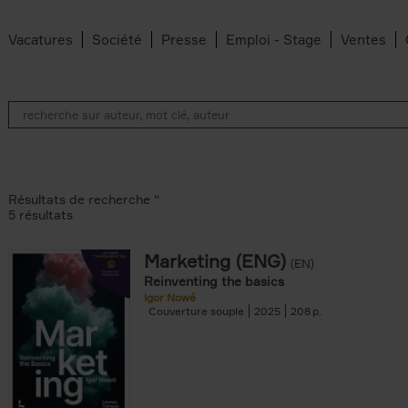
Vacatures
Société
Presse
Emploi - Stage
Ventes
Résultats de recherche ''
5 résultats
Marketing (ENG)
(EN)
lter
Reinventing the basics
Igor Nowé
Couverture souple
2025
208
te filter
r
Feyter filter
an Belleghem filter