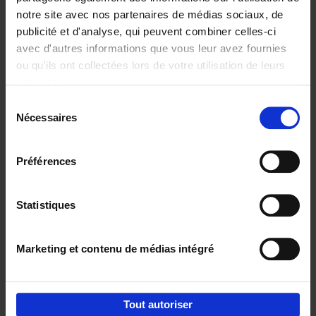
notre site avec nos partenaires de médias sociaux, de
€
37,
50
publicité et d'analyse, qui peuvent combiner celles-ci
avec d'autres informations que vous leur avez fournies
ou qu'ils ont collectées lors de votre utilisation de leurs
services.
Sélection
Nécessaires
du
Ajouter au panier
consentement
Building Bonds = Building
Préférences
Business
(EN)
Jochen Roef
Jozefien De Feyter
Carolien Boom
Couverture souple
2025
200
Statistiques
€
29,
99
Marketing et contenu de médias intégré
Tout autoriser