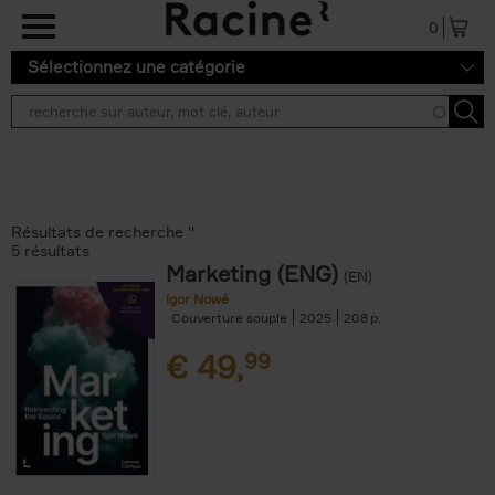
Aller au contenu principal
0
Sélectionnez une catégorie
Résultats de recherche ''
5 résultats
Marketing (ENG)
(EN)
Igor Nowé
Couverture souple
2025
208
€
49,
99