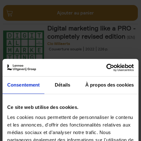
Ajouter au panier
Digital marketing like a PRO -
completely revised edition
(EN)
Clo Willaerts
Couverture souple
2022
226
€
35,
50
Consentement
Détails
À propos des cookies
Ajouter au panier
Ce site web utilise des cookies.
Les cookies nous permettent de personnaliser le contenu
The Offer You Can't
et les annonces, d'offrir des fonctionnalités relatives aux
Refuse
(EN)
médias sociaux et d'analyser notre trafic. Nous
Steven Van Belleghem
partageons également des informations sur l'utilisation de
Couverture souple
2020
256