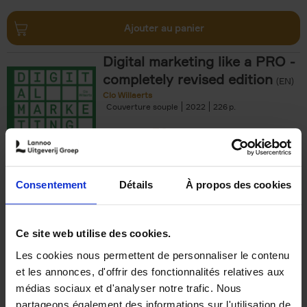
Ajouter au panier
Digital marketing like a PRO -
completely revised edition
(EN)
Clo Willaerts
Couverture souple
2022
226
€
35,
50
Consentement
Détails
À propos des cookies
Ajouter au panier
Ce site web utilise des cookies.
Les cookies nous permettent de personnaliser le contenu
The Offer You Can't
et les annonces, d'offrir des fonctionnalités relatives aux
Refuse
(EN)
médias sociaux et d'analyser notre trafic. Nous
Steven Van Belleghem
partageons également des informations sur l'utilisation de
Couverture souple
2020
256