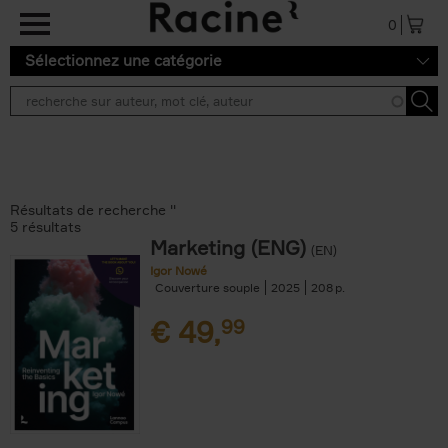
Aller au contenu principal
0
Sélectionnez une catégorie
Résultats de recherche ''
5 résultats
Marketing (ENG)
(EN)
Igor Nowé
Couverture souple
2025
208
€
49,
99