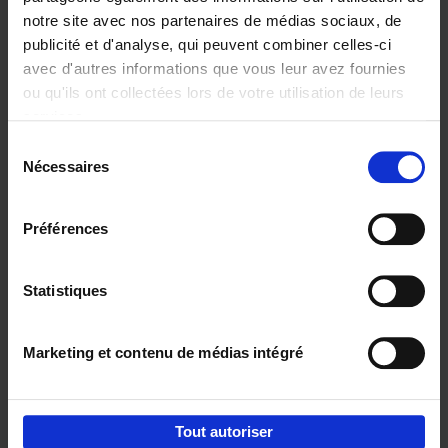
notre site avec nos partenaires de médias sociaux, de
€
37,
50
publicité et d'analyse, qui peuvent combiner celles-ci
avec d'autres informations que vous leur avez fournies
ou qu'ils ont collectées lors de votre utilisation de leurs
services.
Sélection
Nécessaires
du
Ajouter au panier
consentement
Building Bonds = Building
Préférences
Business
(EN)
Jochen Roef
Jozefien De Feyter
Carolien Boom
Couverture souple
2025
200
Statistiques
€
29,
99
Marketing et contenu de médias intégré
Tout autoriser